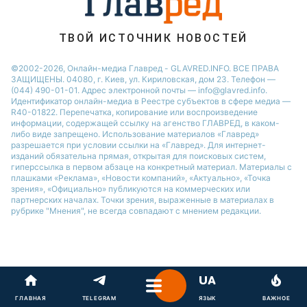
Новости Ровно
Новости Одессы
ТВОЙ ИСТОЧНИК НОВОСТЕЙ
Новости Запорожья
©2002-2026, Онлайн-медиа Главред - GLAVRED.INFO. ВСЕ ПРАВА
ЗАЩИЩЕНЫ. 04080, г. Киев, ул. Кириловская, дом 23. Телефон —
(044) 490-01-01. Адрес электронной почты — info@glavred.info.
Идентификатор онлайн-медиа в Реестре cубъектов в сфере медиа —
R40-01822.
Перепечатка, копирование или воспроизведение
информации, содержащей ссылку на агенство ГЛАВРЕД, в каком-
либо виде запрещено. Использование материалов «Главред»
разрешается при условии ссылки на «Главред». Для интернет-
изданий обязательна прямая, открытая для поисковых систем,
гиперссылка в первом абзаце на конкретный материал. Материалы с
плашками «Реклама», «Новости компаний», «Актуально», «Точка
зрения», «Официально» публикуются на коммерческих или
партнерских началах. Точки зрения, выраженные в материалах в
рубрике "Мнения", не всегда совпадают с мнением редакции.
ГЛАВНАЯ
TELEGRAM
ЯЗЫК
ВАЖНОЕ