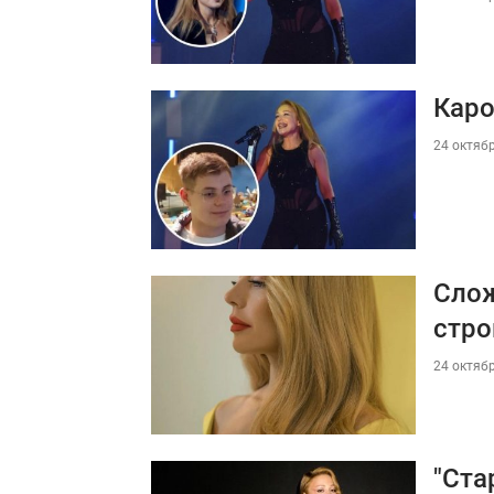
Каро
24 октябр
Слож
стро
24 октябр
"Ста