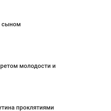
м сыном
кретом молодости и
Путина проклятиями