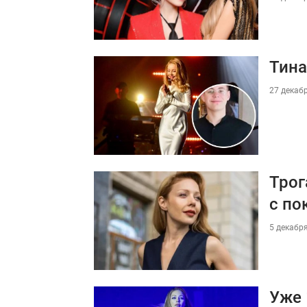
Тина
27 декабр
Трог
с по
5 декабря
Уже 