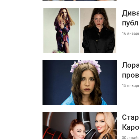
Дива
публ
16 января
Лора
пров
15 января
Стар
Каро
30 декабр