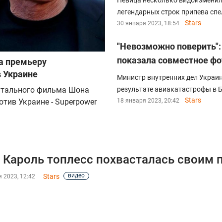
Певица несколько видоизменила
легендарных строк припева спела
Stars
30 января 2023, 18:54
"Невозможно поверить":
показала совместное ф
а премьеру
в Украине
Министр внутренних дел Украи
нтального фильма Шона
результате авиакатастрофы в 
Stars
тив Украине - Superpower
18 января 2023, 20:42
 Кароль топлесс похвасталась своим 
видео
Stars
 2023, 12:42