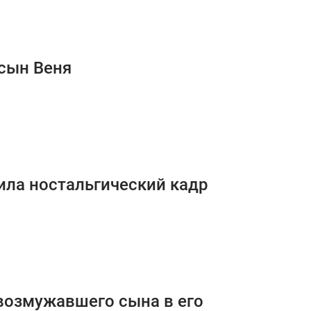
 сын Веня
ила ностальгический кадр
 возмужавшего сына в его