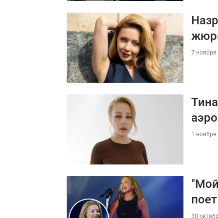
Назр
жюри
7 ноября 
Тина
аэро
1 ноября 
"Мой
поет
30 октябр