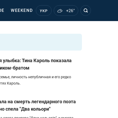
ОЕ
WEEKEND
+26°
УКР
 улыбка: Тина Кароль показала
чиком-братом
семье, личность непубличная и его редко
тях Кароль.
ала на смерть легендарного поэта
о спела "Два кольори"