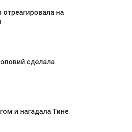
и отреагировала на
й
 Соловий сделала
гом и нагадала Тине