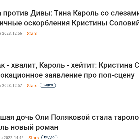
 против Дивы: Тина Кароль со слезам
ичные оскорбления Кристины Солови
Stars
 2023, 12:56
к - хвалит, Кароль - хейтит: Кристина
окационное заявление про поп-сцену
видео
Stars
 2023, 12:57
шая дочь Оли Поляковой стала тароло
ль новый роман
видео
Stars
я 2022, 14:45