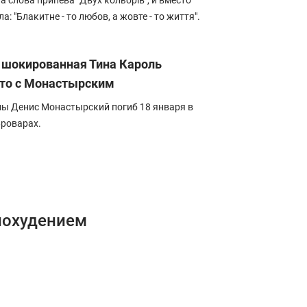
 слова припева "Двух кольорів", и вместо
: "Блакитне - то любов, а жовте - то життя".
 шокированная Тина Кароль
ото с Монастырским
ны Денис Монастырский погиб 18 января в
Броварах.
похудением