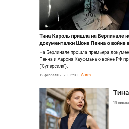
Тина Кароль пришла на Берлинале н
документалки Шона Пенна о войне 
На Берлинале прошла премьера докуме
Пенна и Аарона Кауфмана о войне РФ про
('Суперсила').
Stars
19 февраля 2023, 12:31
Тина
18 января