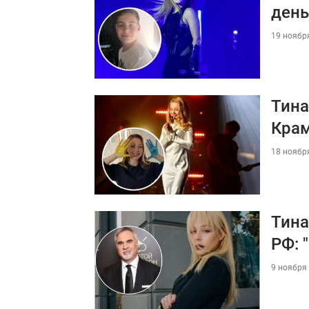
день
19 ноября
Тина
Кра
18 ноября
Тина
РФ: 
9 ноября 