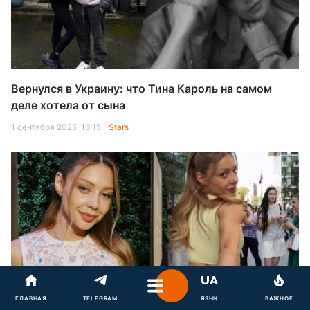
Вернулся в Украину: что Тина Кароль на самом
деле хотела от сына
1 сентября 2025, 16:15
Stars
"К сожалению": Тина Кароль раскрыла главную
ГЛАВНАЯ
TELEGRAM
ЯЗЫК
ВАЖНОЕ