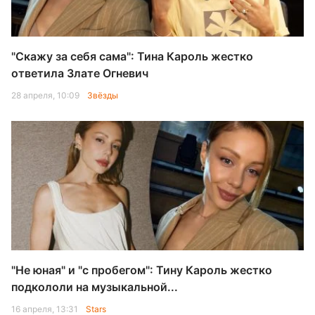
"Скажу за себя сама": Тина Кароль жестко
ответила Злате Огневич
28 апреля, 10:09
Звёзды
"Не юная" и "с пробегом": Тину Кароль жестко
подкололи на музыкальной...
16 апреля, 13:31
Stars