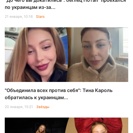
"До чего вы докатились": беглец Потап "проехался"
по украинцам из-за...
21 января, 10:16
Stars
"Объединила всех против себя": Тина Кароль
обратилась к украинцам...
20 января, 15:21
Звёзды