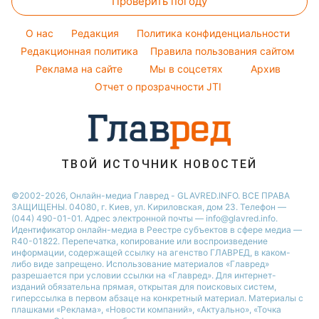
Проверить погоду
Тесты по картинке
Новости моды
Потап
Новости Сум
Оптические иллюзии
Советы от Андре Тана
O нас
Редакция
Политика конфиденциальности
Новости Днепра
Народные приметы
Редакционная политика
Правила пользования сайтом
Новости Черкассы
Реклама на сайте
Мы в соцсетях
Архив
Все о шоу-бизнесе
Новости Тернополя
Отчет о прозрачности JTI
Новости Ровно
Новости Житомира
Новости Запорожья
ТВОЙ ИСТОЧНИК НОВОСТЕЙ
Новости Одессы
©2002-2026, Онлайн-медиа Главред - GLAVRED.INFO. ВСЕ ПРАВА
ЗАЩИЩЕНЫ. 04080, г. Киев, ул. Кириловская, дом 23. Телефон —
(044) 490-01-01. Адрес электронной почты — info@glavred.info.
Идентификатор онлайн-медиа в Реестре cубъектов в сфере медиа —
R40-01822.
Перепечатка, копирование или воспроизведение
информации, содержащей ссылку на агенство ГЛАВРЕД, в каком-
либо виде запрещено. Использование материалов «Главред»
разрешается при условии ссылки на «Главред». Для интернет-
изданий обязательна прямая, открытая для поисковых систем,
гиперссылка в первом абзаце на конкретный материал. Материалы с
плашками «Реклама», «Новости компаний», «Актуально», «Точка