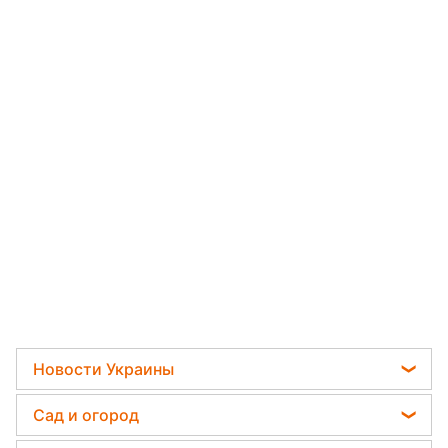
Новости Украины
Телеграм новости Украины
Сад и огород
Пенсии в Украине