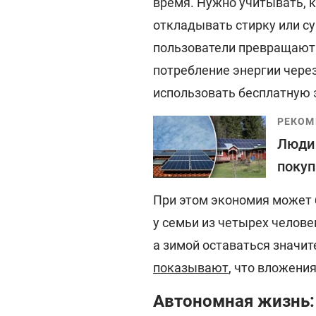
время. Нужно учитывать, к
откладывать стирку или с
пользователи превращают э
потребление энергии чере
использовать бесплатную 
РЕКОМ
Люди 
покуп
При этом экономия может 
у семьи из четырех челов
а зимой оставаться значи
показывают
, что вложени
Автономная жизнь: