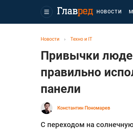
НОВОСТИ
М
Новости
›
Техно и IT
Привычки людей
правильно испо
панели
Константин Пономарев
С переходом на солнечну