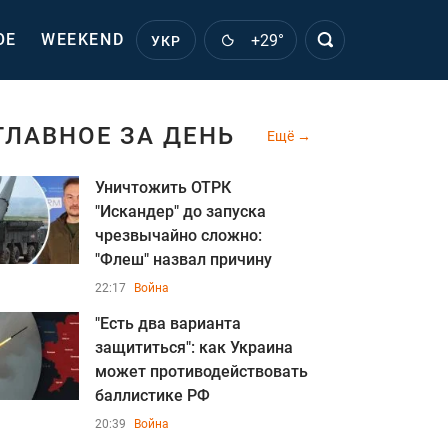
ОЕ
WEEKEND
+29°
УКР
ГЛАВНОЕ ЗА ДЕНЬ
Ещё
Уничтожить ОТРК
"Искандер" до запуска
чрезвычайно сложно:
"Флеш" назвал причину
22:17
Война
"Есть два варианта
защититься": как Украина
может противодействовать
баллистике РФ
20:39
Война