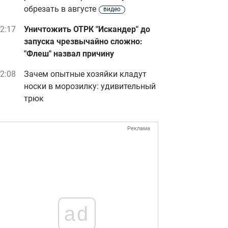
обрезать в августе
видео
2:17
Уничтожить ОТРК "Искандер" до
запуска чрезвычайно сложно:
"Флеш" назвал причину
2:08
Зачем опытные хозяйки кладут
носки в морозилку: удивительный
трюк
Реклама
ad