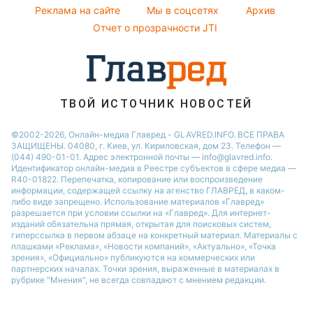
Праздничное меню
Новости Одессы
Реклама на сайте
Мы в соцсетях
Архив
Все о шоу-бизнесе
София Ротару
Новости Харькова
Отчет о прозрачности JTI
Новости Полтавы
ТВОЙ ИСТОЧНИК НОВОСТЕЙ
©2002-2026, Онлайн-медиа Главред - GLAVRED.INFO. ВСЕ ПРАВА
ЗАЩИЩЕНЫ. 04080, г. Киев, ул. Кириловская, дом 23. Телефон —
(044) 490-01-01. Адрес электронной почты — info@glavred.info.
Идентификатор онлайн-медиа в Реестре cубъектов в сфере медиа —
R40-01822.
Перепечатка, копирование или воспроизведение
информации, содержащей ссылку на агенство ГЛАВРЕД, в каком-
либо виде запрещено. Использование материалов «Главред»
разрешается при условии ссылки на «Главред». Для интернет-
изданий обязательна прямая, открытая для поисковых систем,
гиперссылка в первом абзаце на конкретный материал. Материалы с
плашками «Реклама», «Новости компаний», «Актуально», «Точка
зрения», «Официально» публикуются на коммерческих или
партнерских началах. Точки зрения, выраженные в материалах в
рубрике "Мнения", не всегда совпадают с мнением редакции.