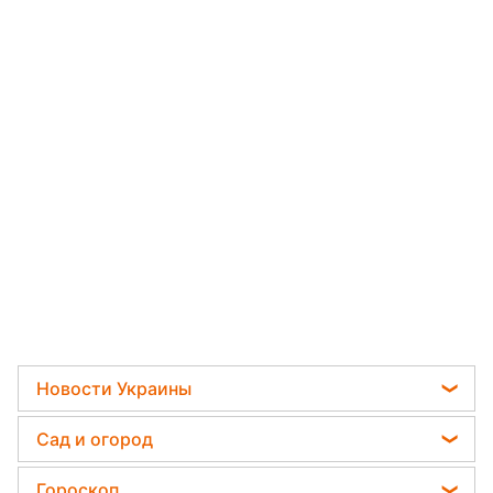
Новости Украины
Политика
Сад и огород
Отключения света
Садовод назвал самое эффективное средство
Гороскоп