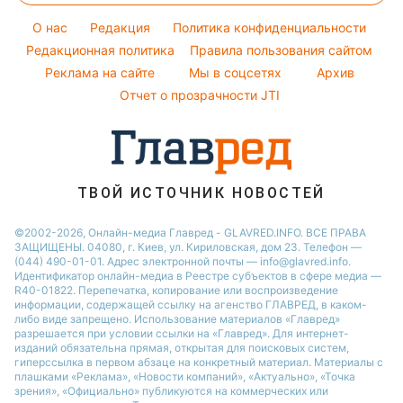
Новости Полтавы
Оптические иллюзии
Советы от Андре Тана
Настя Каменских
O нас
Редакция
Политика конфиденциальности
Новости Сум
Народные приметы
Редакционная политика
Правила пользования сайтом
Виталий Козловский
Новости Тернополя
Реклама на сайте
Мы в соцсетях
Архив
Все о шоу-бизнесе
Потап
Новости Черкассы
Отчет о прозрачности JTI
Новости Житомира
Новости Ровно
Новости Одессы
ТВОЙ ИСТОЧНИК НОВОСТЕЙ
Новости Запорожья
©2002-2026, Онлайн-медиа Главред - GLAVRED.INFO. ВСЕ ПРАВА
ЗАЩИЩЕНЫ. 04080, г. Киев, ул. Кириловская, дом 23. Телефон —
(044) 490-01-01. Адрес электронной почты — info@glavred.info.
Идентификатор онлайн-медиа в Реестре cубъектов в сфере медиа —
R40-01822.
Перепечатка, копирование или воспроизведение
информации, содержащей ссылку на агенство ГЛАВРЕД, в каком-
либо виде запрещено. Использование материалов «Главред»
разрешается при условии ссылки на «Главред». Для интернет-
изданий обязательна прямая, открытая для поисковых систем,
гиперссылка в первом абзаце на конкретный материал. Материалы с
плашками «Реклама», «Новости компаний», «Актуально», «Точка
зрения», «Официально» публикуются на коммерческих или