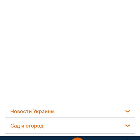
Новости Украины
Отключения света
Сад и огород
Телеграм новости Украины
Садовод назвал самое эффективное средство