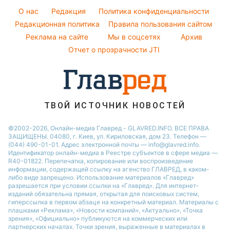
Ани Лорак
Погода на сегодня
Новости Львова
O нас
Редакция
Политика конфиденциальности
Кейт Миддлтон
Погода на завтра
Редакционная политика
Правила пользования сайтом
Новости Запорожья
Реклама на сайте
Мы в соцсетях
Архив
Пылевая буря
Новости Днепра
Отчет о прозрачности JTI
ТВОЙ ИСТОЧНИК НОВОСТЕЙ
©2002-2026, Онлайн-медиа Главред - GLAVRED.INFO. ВСЕ ПРАВА
ЗАЩИЩЕНЫ. 04080, г. Киев, ул. Кириловская, дом 23. Телефон —
(044) 490-01-01. Адрес электронной почты — info@glavred.info.
Идентификатор онлайн-медиа в Реестре cубъектов в сфере медиа —
R40-01822.
Перепечатка, копирование или воспроизведение
информации, содержащей ссылку на агенство ГЛАВРЕД, в каком-
либо виде запрещено. Использование материалов «Главред»
разрешается при условии ссылки на «Главред». Для интернет-
изданий обязательна прямая, открытая для поисковых систем,
гиперссылка в первом абзаце на конкретный материал. Материалы с
плашками «Реклама», «Новости компаний», «Актуально», «Точка
зрения», «Официально» публикуются на коммерческих или
партнерских началах. Точки зрения, выраженные в материалах в