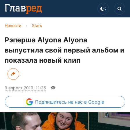
Новости
›
Stars
Рэперша Alyona Alyona
выпустила свой первый альбом и
показала новый клип
8 апреля 2019, 11:35
Подпишитесь
на нас в Google