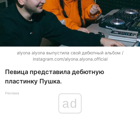
alyona alyona выпустила свой дебютный альбом /
instagram.com/alyona.alyona.official
Певица представила дебютную
пластинку Пушка.
Реклама
ad