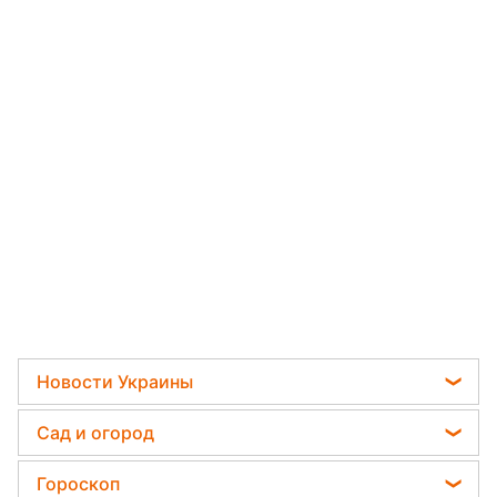
Новости Украины
Телеграм новости Украины
Сад и огород
Пенсии в Украине
Садовод назвал самое эффективное средство
Гороскоп