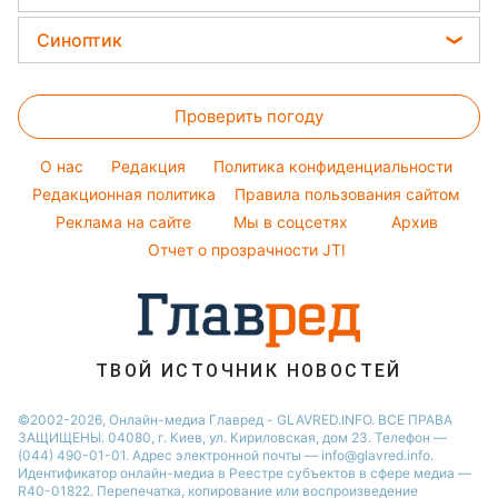
Простые блюда
Новости Харькова
Уборка
София Ротару
Цены на продукты
Легкие десерты
Синоптик
Новости Днепра
Авто
Ольга Сумская
Денежная помощь
Напитки
Новости Полтавы
Прогноз погоды
Стирка
Филипп Киркоров
Тарифы
Праздничное меню
Проверить погоду
Магнитные бури
Комнатные растения
Елена Зеленская
Курс валют
Погода на сегодня
Ани Лорак
O нас
Редакция
Политика конфиденциальности
Погода на завтра
Редакционная политика
Правила пользования сайтом
Кейт Миддлтон
Реклама на сайте
Мы в соцсетях
Архив
Пылевая буря
Алла Пугачева
Отчет о прозрачности JTI
ТВОЙ ИСТОЧНИК НОВОСТЕЙ
©2002-2026, Онлайн-медиа Главред - GLAVRED.INFO. ВСЕ ПРАВА
ЗАЩИЩЕНЫ. 04080, г. Киев, ул. Кириловская, дом 23. Телефон —
(044) 490-01-01. Адрес электронной почты — info@glavred.info.
Идентификатор онлайн-медиа в Реестре cубъектов в сфере медиа —
R40-01822.
Перепечатка, копирование или воспроизведение