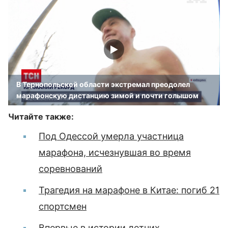
В Тернопольской области экстремал преодолел
марафонскую дистанцию зимой и почти голышом
Читайте также:
Под Одессой умерла участница
марафона, исчезнувшая во время
соревнований
Трагедия на марафоне в Китае: погиб 21
спортсмен
Впервые в истории летних