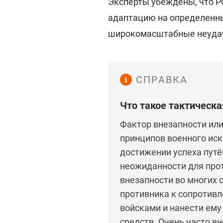
Эксперты убеждены, что Р
адаптацию на определенны
широкомасштабные неудач
СПРАВКА
Что такое тактическ
Фактор внезапности или
принципов военного иск
достижении успеха пут
неожиданности для про
внезапности во многих 
противника к сопротивл
войсками и нанести ему
средств. Очень часто в