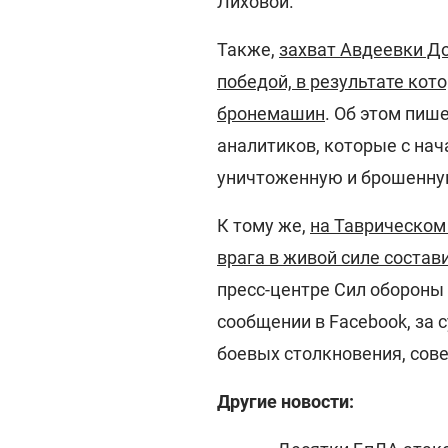
Лиховой.
Также,
захват Авдеевки До
победой, в результате кот
бронемашин
. Об этом пиш
аналитиков, которые с на
уничтоженную и брошенную
К тому же,
на Таврическом
врага в живой силе состав
пресс-центре Сил обороны 
сообщении в Facebook, за с
боевых столкновения, сов
Другие новости: