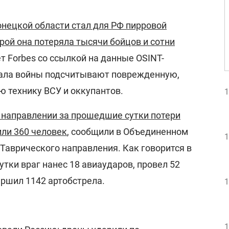
нецкой области стал для РФ пирровой
орой она потеряла тысячи бойцов и сотни
ет Forbes со ссылкой на данные OSINT-
чала войны подсчитывают поврежденную,
 технику ВСУ и оккупантов.
1
 направлении за прошедшие сутки потери
или 360 человек
, сообщили в Объединенном
1
Таврического направления. Как говорится в
утки враг нанес 18 авиаударов, провел 52
ершил 1142 артобстрела.
1
1