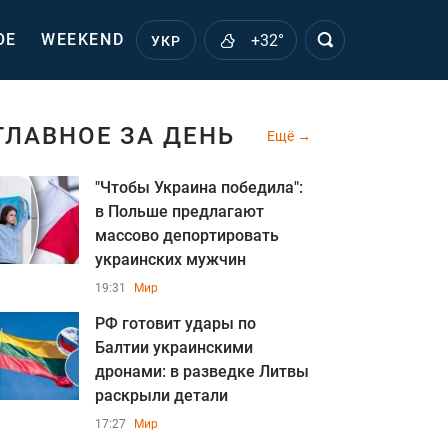
ОЕ
WEEKEND
+32°
УКР
ГЛАВНОЕ ЗА ДЕНЬ
Ещё
"Чтобы Украина победила":
в Польше предлагают
массово депортировать
украинских мужчин
19:31
Мир
РФ готовит удары по
Балтии украинскими
дронами: в разведке Литвы
раскрыли детали
17:27
Мир