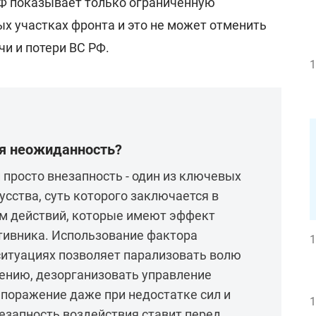
Ф показывает только ограниченную
х участках фронта и это не может отменить
и и потери ВС РФ.
1
ая неожиданность?
 просто внезапность - один из ключевых
усства, суть которого заключается в
ём действий, которые имеют эффект
тивника. Использование фактора
1
ситуациях позволяет парализовать волю
ению, дезорганизовать управление
 поражение даже при недостатке сил и
1
незапность воздействия ставит перед