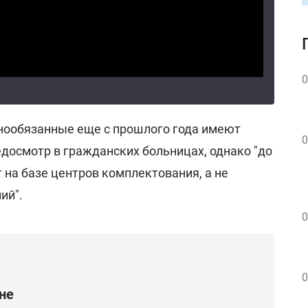
0
нообязанные еще с прошлого года имеют
0
досмотр в гражданских больницах, однако "до
т на базе центров комплектования, а не
ий".
0
0
не