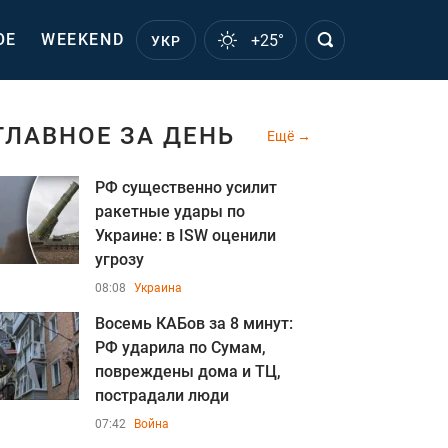
ОЕ
WEEKEND
+25°
УКР
ГЛАВНОЕ ЗА ДЕНЬ
Ещё
РФ существенно усилит
ракетные удары по
Украине: в ISW оценили
угрозу
08:08
Украина
Восемь КАБов за 8 минут:
РФ ударила по Сумам,
повреждены дома и ТЦ,
пострадали люди
07:42
Война