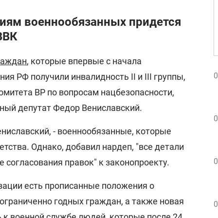
иям военнообязанных придется
ВВК
раждан
, которые впервые с начала
0
я РФ получили инвалидность II и III группы,
омитета ВР по вопросам нацбезопасности,
дный депутат Федор Вениславский.
0
ениславский, - военнообязанные, которые
етства. Однако, добавил нардеп, "все детали
0
е согласования правок" к законопроекту.
изации есть прописанные положения о
ограниченно годных граждан, а также новая
0
 к военной службе людей, которые после 24