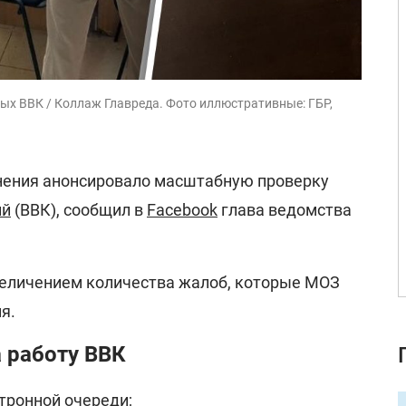
ых ВВК / Коллаж Главреда. Фото иллюстративные: ГБР,
нения анонсировало масштабную проверку
ий
(ВВК), сообщил в
Facebook
глава ведомства
еличением количества жалоб, которые МОЗ
я.
 работу ВВК
тронной очереди;