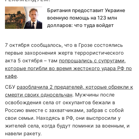
Британия предоставит Украине
военную помощь на 123 млн
долларов: что туда войдет
7 октября сообщалось, что в Грозе состоялись
первые захоронения жертв террористического
акта 5 октября – там
попрощались с супругами,
которые погибли во время жестокого удара РФ по
кафе
.
СБУ
разоблачила 2 предателей, которые обрекли к
смерти своих односельчан
. Мужчины после
освобождения села от оккупантов бежали в
Россию вместе с захватчиками, забрав с собой
свои семьи. Находясь в РФ, они выспросили у
жителей села, когда будут поминки за военным, и
навели ракету.