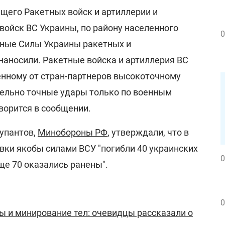
его Ракетных войск и артиллерии и
войск ВС Украины, по району населенного
0
нные Силы Украины ракетных и
наносили. Ракетные войска и артиллерия ВС
енному от стран-партнеров высокоточному
ельно точные удары только по военным
оворится в сообщении.
купантов,
Минобороны РФ
, утверждали, что в
вки якобы силами ВСУ "погибли 40 украинских
0
ще 70 оказались ранены".
0
 и минирование тел: очевидцы рассказали о