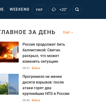
ОЕ
WEEKEND
+20°
УКР
ГЛАВНОЕ ЗА ДЕНЬ
Ещё
Россия продолжит бить
баллистикой: Свитан
раскрыл, что может
изменить ситуацию
08:51
Война
Прогремело не менее
десяти взрывов: после
атаки горят два
крупнейших НПЗ в России
08:46
Война