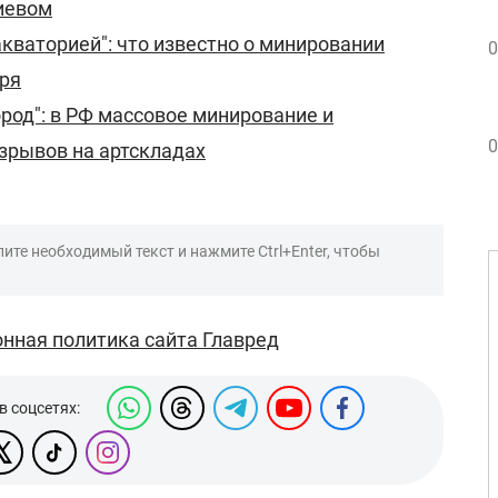
иевом
акваторией": что известно о минировании
0
ря
ород": в РФ массовое минирование и
0
взрывов на артскладах
ите необходимый текст и нажмите Ctrl+Enter, чтобы
нная политика сайта Главред
в соцсетях: