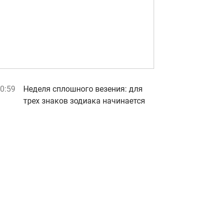
0:59
Неделя сплошного везения: для
трех знаков зодиака начинается
белая полоса
0:06
"Я не железный": Усик сделал
неожиданное заявление о
боксерской карьере
07 августа, пятница
3:54
Как спасти питомца от жары: как
правильно оказать первую
помощь