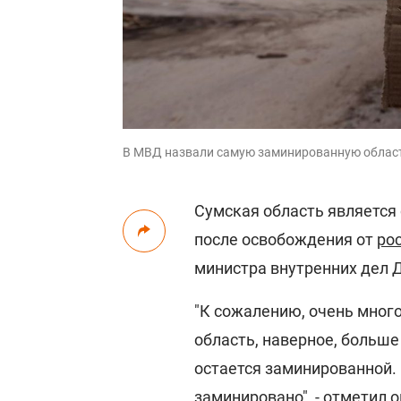
В МВД назвали самую заминированную област
Сумская область являетс
после освобождения от
ро
министра внутренних дел 
"К сожалению, очень мног
область, наверное, больше
остается заминированной.
заминировано", - отметил о