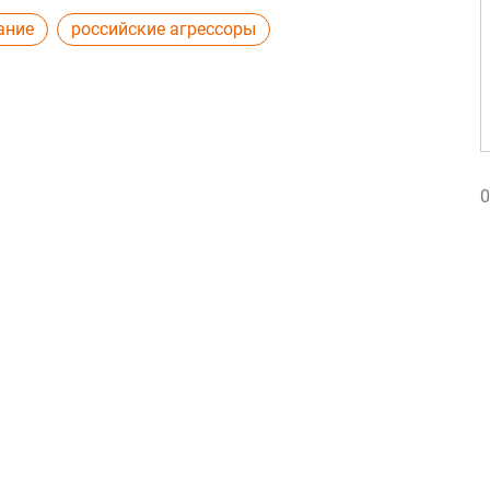
ание
российские агрессоры
0
0
2