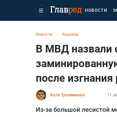
НОВОСТИ
М
Новости
›
Украина
В МВД назвали
заминированну
после изгнания
Катя Трохименко
11 ав
Из-за большой лесистой м