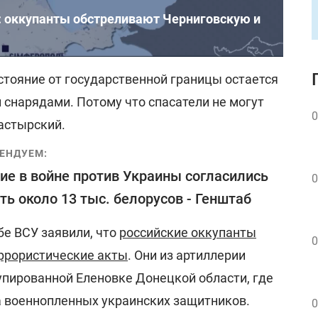
а: оккупанты обстреливают Черниговскую и
стояние от государственной границы остается
снарядами. Потому что спасатели не могут
0
настырский.
ЕНДУЕМ:
ие в войне против Украины согласились
0
ть около 13 тыс. белорусов - Генштаб
бе ВСУ заявили, что
российские оккупанты
0
ррористические акты
. Они из артиллерии
упированной Еленовке Донецкой области, где
 военнопленных украинских защитников.
0