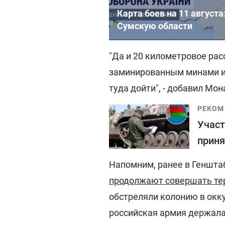
Карта боев на 11 август
Сумскую области
"Да и 20 километровое рас
заминированным минами и 
туда дойти", - добавил Мо
РЕКОМ
Участ
приня
Напомним, ранее в Геншта
продолжают совершать те
обстреляли колонию в окк
российская армия держала