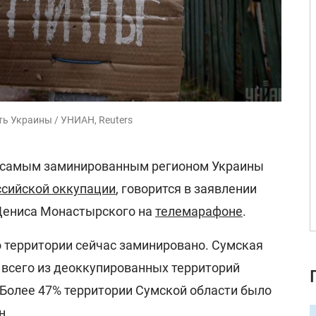
ь Украины / УНИАН, Reuters
я самым заминированным регионом Украины
ссийской оккупации
, говорится в заявлении
Дениса Монастырского на
телемарафоне
.
о территории сейчас заминировано. Сумская
 всего из деоккупированных территорий
 Более 47% территории Сумской области было
н.