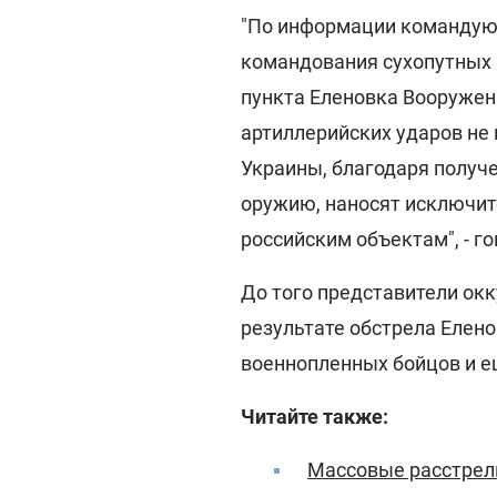
"По информации командующ
командования сухопутных 
пункта Еленовка Вооруже
артиллерийских ударов не 
Украины, благодаря получ
оружию, наносят исключит
российским объектам", - г
До того представители ок
результате обстрела Елено
военнопленных бойцов и е
Читайте также:
Массовые расстрелы