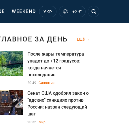
ОЕ
WEEKEND
+29°
УКР
ГЛАВНОЕ ЗА ДЕНЬ
Ещё
После жары температура
упадет до +12 градусов:
когда начнется
похолодание
20:49
Синоптик
Сенат США одобрил закон о
"адских" санкциях против
России: назван следующий
шаг
20:35
Мир