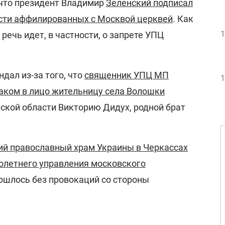
 что президент Владимир
Зеленский подписал
ости аффилированных с Москвой церквей
. Как
1
речь идет, в частности, о запрете УПЦ
ндал из-за того, что
священник УПЦ МП
1
аком в лицо жительницу села Волошки
ской области Викторию Дидух, родной брат
й православный храм Украины в Черкассах
олетнего управления московского
бошлось без провокаций со стороны