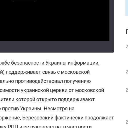
2
ужбе безопасности Украины информации,
й) поддерживает связь с московской
2
тельно противодействовал получению
симости украинской церкви от московской
2
вители которой открыто поддерживают
 против Украины. Несмотря на
оржение, Березовский фактически продолжает
2
у РПЦ и ее руководства, в частности,