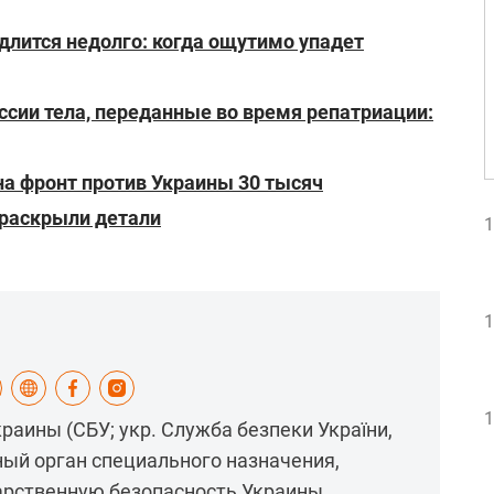
длится недолго: когда ощутимо упадет
ссии тела, переданные во время репатриации:
а фронт против Украины 30 тысяч
 раскрыли детали
1
1
1
раины (СБУ; укр. Служба безпеки України,
ный орган специального назначения,
рственную безопасность Украины.