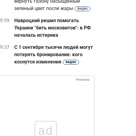
вернуть газону насыщенный
зеленый цвет после жары
видео
9:59
Навроцкий решил помогать
Украине "бить московитов": в РФ
началась истерика
9:37
С 1 сентября тысячи людей могут
потерять бронирование: кого
коснутся изменения
видео
Реклама
ad