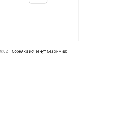
9:02
Сорняки исчезнут без химии:
садовник назвал неожиданный, но
очень действенный метод
видео
8:51
Отбеливатель не понадобится: как
стирать носки, чтобы они
оставались белыми
видео
8:45
Украинские дроны поразили 102
цели за двое суток: "Мадяр"
рассказал о разгроме