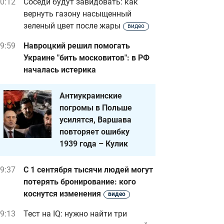
0:12
Соседи будут завидовать: как
вернуть газону насыщенный
зеленый цвет после жары
видео
9:59
Навроцкий решил помогать
Украине "бить московитов": в РФ
началась истерика
Антиукраинские
погромы в Польше
усилятся, Варшава
повторяет ошибку
1939 года – Кулик
9:37
С 1 сентября тысячи людей могут
потерять бронирование: кого
коснутся изменения
видео
9:13
Тест на IQ: нужно найти три