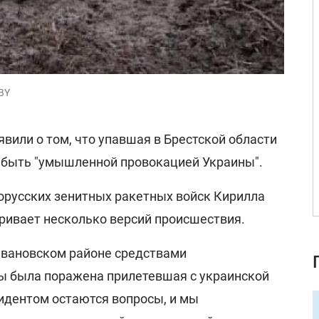
_BY
явили о том, что упавшая в Брестской области
 быть "умышленной провокацией Украины".
орусских зенитных ракетных войск Кирилла
ривает несколько версий происшествия.
 Ивановском районе средствами
ы была поражена прилетевшая с украинской
цидентом остаются вопросы, и мы