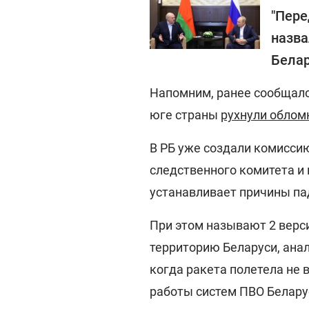
"Пере
назва
Бела
Напомним, ранее сообщалос
юге страны
рухнули облом
В РБ уже создали комисси
следственного комитета и
устанавливает причины па
При этом называют 2 верси
территорию Беларуси, ана
когда ракета полетела не в
работы систем ПВО Белару