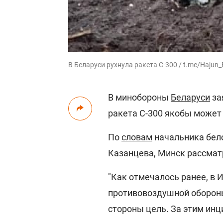
В Беларуси рухнула ракета С-300 / t.me/Hajun
В минобороны
Беларуси
за
ракета С-300 якобы может
По
словам
начальника бел
Казанцева, Минск рассмат
"Как отмечалось ранее, в
противовоздушной оборон
стороны цель. За этим ин