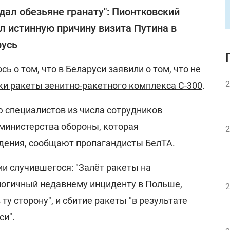
дал обезьяне гранату": Пионтковский
л истинную причину визита Путина в
русь
ь о том, что в Беларуси заявили о том, что не
2
ки ракеты зенитно-ракетного комплекса С-300
.
ю специалистов из числа сотрудников
 министерства обороны, которая
2
дения, сообщают пропагандисты БелТА.
и случившегося: "Залёт ракеты на
логичный недавнему инциденту в Польше,
2
 ту сторону", и сбитие ракеты "в результате
си".