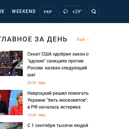
ОЕ
WEEKEND
+29°
УКР
ГЛАВНОЕ ЗА ДЕНЬ
Ещё
Сенат США одобрил закон о
"адских" санкциях против
России: назван следующий
шаг
20:35
Мир
Навроцкий решил помогать
Украине "бить московитов":
в РФ началась истерика
19:59
Мир
С 1 сентября тысячи людей