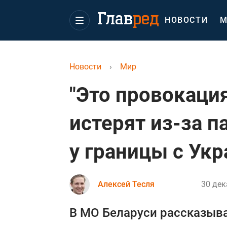
НОВОСТИ
М
Новости
›
Мир
"Это провокация
истерят из-за п
у границы с Ук
Алексей Тесля
30 дек
В МО Беларуси рассказыва