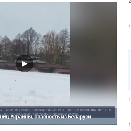
2
1
1
аниц Украины, опасность из Беларуси
1