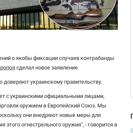
ений о якобы фиксации случаев контрабанды
вропол
сделал новое заявление.
ью доверяют украинскому правительству.
ает с украинскими официальными лицами,
орговли оружием в Европейский Союз. Мы
оскольку они внедряют новые меры для
я этого огнестрельного оружия", - говорится в