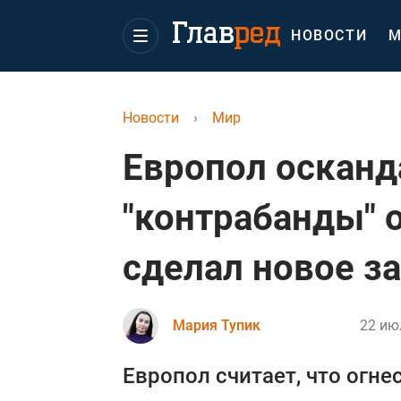
НОВОСТИ
М
Новости
›
Мир
Европол осканд
"контрабанды" 
сделал новое з
Мария Тупик
22 ию
Европол считает, что огн