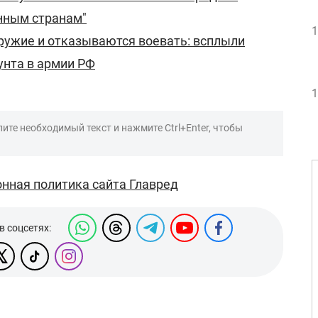
нным странам"
1
ружие и отказываются воевать: всплыли
унта в армии РФ
1
ите необходимый текст и нажмите Ctrl+Enter, чтобы
нная политика сайта Главред
в соцсетях: