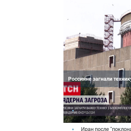
Россияне загнали техник
Читайте также:
Путин может ударит
химическим - бывш
Иран после "поклон