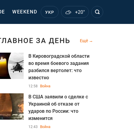
ОЕ
WEEKEND
+20°
УКР
ГЛАВНОЕ ЗА ДЕНЬ
Ещё
В Кировоградской области
во время боевого задания
разбился вертолет: что
известно
12:58
Война
В США заявили о сделке с
Украиной об отказе от
ударов по России: что
изменится
12:43
Война