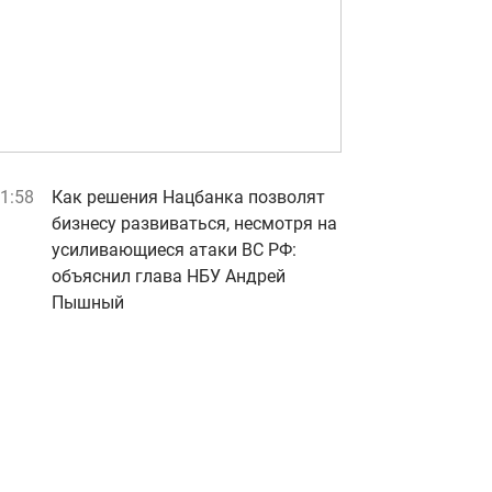
1:58
Как решения Нацбанка позволят
бизнесу развиваться, несмотря на
усиливающиеся атаки ВС РФ:
объяснил глава НБУ Андрей
Пышный
1:51
Седокова жестко облажалась во
время живого исполнения:
позорное видео
видео
1:48
ВСУ массированно ударили по
России, есть прилеты: в Генштабе