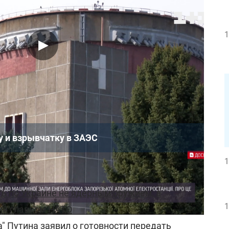
1
у и взрывчатку в ЗАЭС
1
ь по Украине не ядерным оружием, а
1
ий главком НАТО
а" Путина заявил о готовности передать