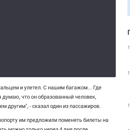
1
1
альцем и улетел. С нашим багажом... Где
 я думаю, что он образованный человек,
1
м другим", - сказал один из пассажиров.
эропорту им предложили поменять билеты на
ть можно только через 4 дня после