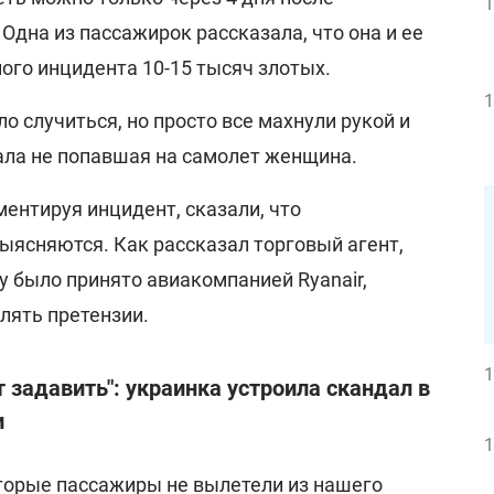
1
Одна из пассажирок рассказала, что она и ее
ного инцидента 10-15 тысяч злотых.
1
ло случиться, но просто все махнули рукой и
азала не попавшая на самолет женщина.
ментируя инцидент, сказали, что
ыясняются. Как рассказал торговый агент,
у было принято авиакомпанией Ryanair,
лять претензии.
1
 задавить": украинка устроила скандал в
и
1
оторые пассажиры не вылетели из нашего