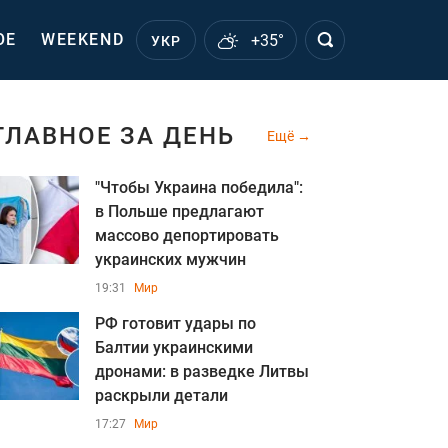
ОЕ
WEEKEND
+35°
УКР
ГЛАВНОЕ ЗА ДЕНЬ
Ещё
"Чтобы Украина победила":
в Польше предлагают
массово депортировать
украинских мужчин
19:31
Мир
РФ готовит удары по
Балтии украинскими
дронами: в разведке Литвы
раскрыли детали
17:27
Мир