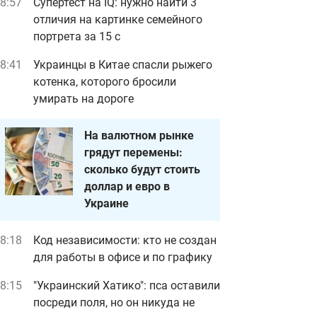
8:57
Супертест на IQ: нужно найти 3
отличия на картинке семейного
портрета за 15 с
8:41
Украинцы в Китае спасли рыжего
котенка, которого бросили
умирать на дороге
На валютном рынке
грядут перемены:
сколько будут стоить
доллар и евро в
Украине
8:18
Код независимости: кто не создан
для работы в офисе и по графику
8:15
"Украинский Хатико": пса оставили
посреди поля, но он никуда не