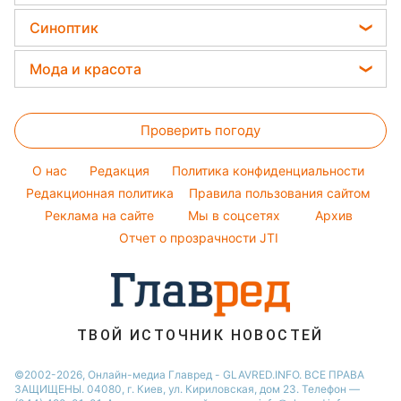
Уборка
Праздничное меню
Новости Львова
Цены на продукты
Ольга Сумская
Синоптик
Авто
Закуски
Новости Днепра
Денежная помощь
Филипп Киркоров
Прогноз погоды
Стирка
Мода и красота
Новости Тернополя
Тарифы
Елена Зеленская
Магнитные бури
Комнатные растения
Новости Житомира
Женские стрижки
Курс валют
Ани Лорак
Погода на сегодня
Проверить погоду
Окрашивание волос
Кейт Миддлтон
Погода на завтра
Красивый маникюр
Алла Пугачева
O нас
Редакция
Политика конфиденциальности
Пылевая буря
Модные ошибки
Редакционная политика
Правила пользования сайтом
Максим Галкин
Реклама на сайте
Мы в соцсетях
Архив
Новости моды
Настя Каменских
Отчет о прозрачности JTI
Советы от Андре Тана
ТВОЙ ИСТОЧНИК НОВОСТЕЙ
©2002-2026, Онлайн-медиа Главред - GLAVRED.INFO. ВСЕ ПРАВА
ЗАЩИЩЕНЫ. 04080, г. Киев, ул. Кириловская, дом 23. Телефон —