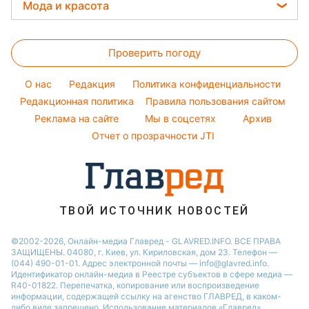
Прогноз погоды
Стирка
Мода и красота
Новости Тернополя
Тарифы
Елена Зеленская
Магнитные бури
Комнатные растения
Новости Житомира
Женские стрижки
Курс валют
Ани Лорак
Погода на сегодня
Проверить погоду
Окрашивание волос
Кейт Миддлтон
Погода на завтра
Красивый маникюр
Алла Пугачева
O нас
Редакция
Политика конфиденциальности
Пылевая буря
Модные ошибки
Редакционная политика
Правила пользования сайтом
Максим Галкин
Реклама на сайте
Мы в соцсетях
Архив
Новости моды
Настя Каменских
Отчет о прозрачности JTI
Советы от Андре Тана
ТВОЙ ИСТОЧНИК НОВОСТЕЙ
©2002-2026, Онлайн-медиа Главред - GLAVRED.INFO. ВСЕ ПРАВА
ЗАЩИЩЕНЫ. 04080, г. Киев, ул. Кириловская, дом 23. Телефон —
(044) 490-01-01. Адрес электронной почты — info@glavred.info.
Идентификатор онлайн-медиа в Реестре cубъектов в сфере медиа —
R40-01822.
Перепечатка, копирование или воспроизведение
информации, содержащей ссылку на агенство ГЛАВРЕД, в каком-
либо виде запрещено. Использование материалов «Главред»