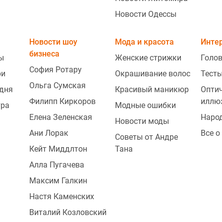
Новости Одессы
Новости шоу
Мода и красота
Инте
бизнеса
ы
Женские стрижки
Голо
София Ротару
ри
Окрашивание волос
Тесты
Ольга Сумская
одня
Красивый маникюр
Опти
Филипп Киркоров
иллю
тра
Модные ошибки
Елена Зеленская
Наро
Новости моды
Ани Лорак
Все о
Советы от Андре
Кейт Миддлтон
Тана
Алла Пугачева
Максим Галкин
Настя Каменских
Виталий Козловский