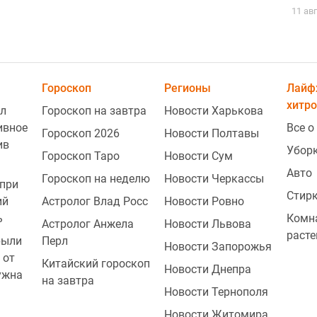
11 ав
Гороскоп
Регионы
Лайф
хитро
л
Гороскоп на завтра
Новости Харькова
ивное
Все о
Гороскоп 2026
Новости Полтавы
ив
Убор
Гороскоп Таро
Новости Сум
Авто
Гороскоп на неделю
Новости Черкассы
при
Стир
ий
Астролог Влад Росс
Новости Ровно
ь
Комн
Астролог Анжела
Новости Львова
расте
рыли
Перл
Новости Запорожья
 от
Китайский гороскоп
Новости Днепра
ужна
на завтра
Новости Тернополя
Новости Житомира