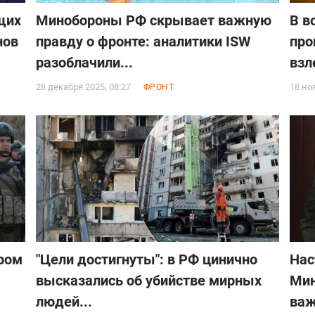
щих
Минобороны РФ скрывает важную
В в
нов
правду о фронте: аналитики ISW
про
разоблачили...
взл
28 декабря 2025, 08:27
18 но
ФРОНТ
ром
"Цели достигнуты": в РФ цинично
Нас
высказались об убийстве мирных
Мин
людей...
важ