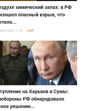
оздухе химический запах: в РФ
изошел опасный взрыв, что
етело...
ября 2025, 11:06
МИР
тупление на Харьков и Сумы:
обороны РФ обнародовало
ное решение...