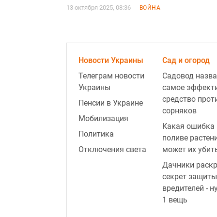
13 октября 2025, 08:36
ВОЙНА
Новости Украины
Сад и огород
Телеграм новости
Садовод назва
Украины
самое эффект
средство прот
Пенсии в Украине
сорняков
Мобилизация
Какая ошибка 
Политика
поливе растен
Отключения света
может их убит
Дачники раск
секрет защиты
вредителей - н
1 вещь