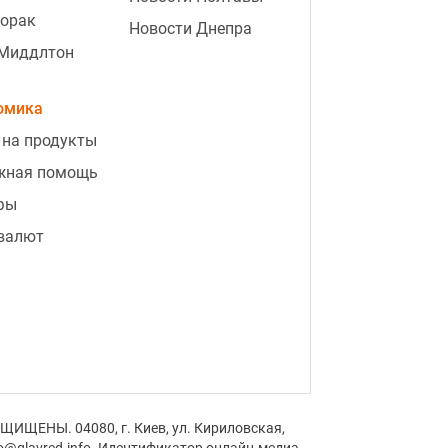
Лорак
Новости Днепра
 Миддлтон
омика
 на продукты
жная помощь
фы
 валют
ЩИЩЕНЫ. 04080, г. Киев, ул. Кириловская,