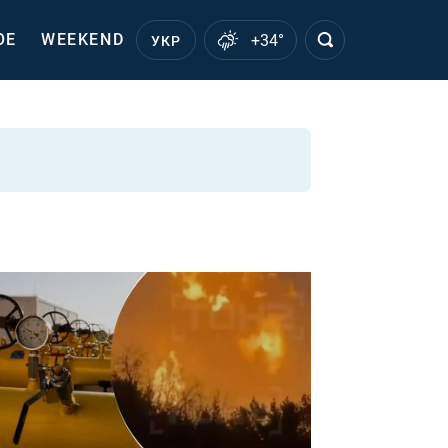
ОЕ
WEEKEND
+34°
УКР