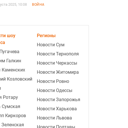
густа 2025, 10:08
ВОЙНА
сти шоу
Регионы
еса
Новости Сум
Пугачева
Новости Тернополя
им Галкин
Новости Черкассы
я Каменских
Новости Житомира
ий Козловский
Новости Ровно
п
Новости Одессы
я Ротару
Новости Запорожья
а Сумская
Новости Харькова
пп Киркоров
Новости Львова
 Зеленская
Новости Полтавы