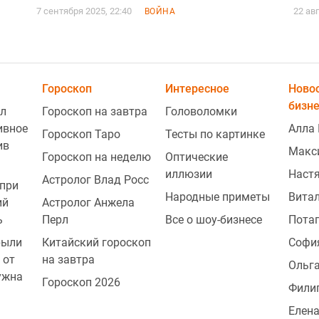
7 сентября 2025, 22:40
22 ав
ВОЙНА
Гороскоп
Интересное
Ново
бизн
л
Гороскоп на завтра
Головоломки
ивное
Алла 
Гороскоп Таро
Тесты по картинке
ив
Макс
Гороскоп на неделю
Оптические
иллюзии
Наст
Астролог Влад Росс
при
Народные приметы
Витал
ий
Астролог Анжела
ь
Перл
Все о шоу-бизнесе
Пота
рыли
Китайский гороскоп
Софи
 от
на завтра
Ольг
ужна
Гороскоп 2026
Фили
Елена