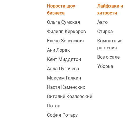
Новости шоу
Лайфхаки и
бизнеса
хитрости
Ольга Сумская
Авто
Филипп Киркоров
Стирка
Елена Зеленская
Комнатные
растения
Ани Лорак
Все о сале
Кейт Миддлтон
Уборка
Алла Пугачева
Максим Галкин
Настя Каменских
Виталий Козловский
Потап
София Ротару