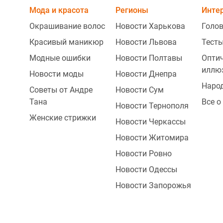
Мода и красота
Регионы
Инте
Окрашивание волос
Новости Харькова
Голо
Красивый маникюр
Новости Львова
Тесты
Модные ошибки
Новости Полтавы
Опти
иллю
Новости моды
Новости Днепра
Наро
Советы от Андре
Новости Сум
Тана
Все о
Новости Тернополя
Женские стрижки
Новости Черкассы
Новости Житомира
Новости Ровно
Новости Одессы
Новости Запорожья