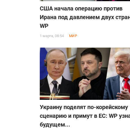
США начала операцию против
Ирана под давлением двух стран
WP
1 марта, 08:54
МИР
Украину поделят по-корейскому
сценарию и примут в ЕС: WP узн
будущем...