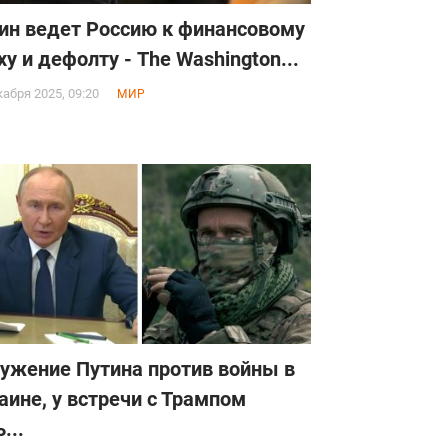
ин ведет Россию к финансовому
ху и дефолту - The Washington...
кабря 2025, 09:20
МИР
ужение Путина против войны в
аине, у встречи с Трампом
...