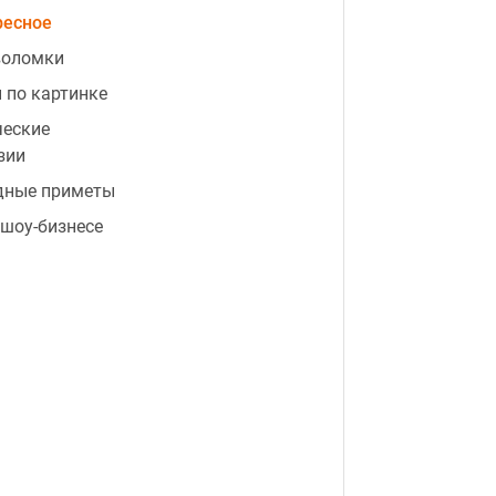
ресное
воломки
 по картинке
ческие
зии
дные приметы
 шоу-бизнесе