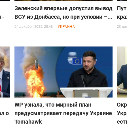
Зеленский впервые допустил вывод
Пут
 -
ВСУ из Донбасса, но при условии –...
кра
24 декабря 2025, 20:43
23 де
УКРАИНА
WP узнала, что мирный план
Окр
ал о
предусматривает передачу Украине
Укр
Tomahawk
есть