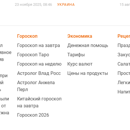
23 ноября 2025, 08:46
15 ав
УКРАИНА
Гороскоп
Экономика
Реце
л
Гороскоп на завтра
Денежная помощь
Праз
ивное
Гороскоп Таро
Тарифы
Заку
ив
Гороскоп на неделю
Курс валют
Сала
Астролог Влад Росс
Цены на продукты
Прос
при
ий
Астролог Анжела
Легки
ь
Перл
Напи
рыли
Китайский гороскоп
 от
на завтра
ужна
Гороскоп 2026