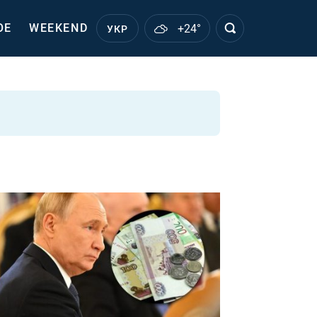
ОЕ
WEEKEND
+24°
УКР