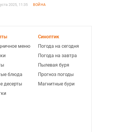
густа 2025, 11:35
ВОЙНА
пты
Синоптик
дничное меню
Погода на сегодня
ски
Погода на завтра
ты
Пылевая буря
тые блюда
Прогноз погоды
е десерты
Магнитные бури
тки