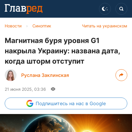
Новости
›
Синоптик
Читать на украинском
Магнитная буря уровня G1
накрыла Украину: названа дата,
когда шторм отступит
Руслана Заклинская
21 июня 2025, 03:36
Подпишитесь
на нас в Google