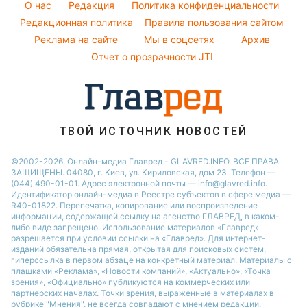
Кейт Миддлтон
Новости Житомира
O нас
Редакция
Политика конфиденциальности
Напитки
Народные приметы
Редакционная политика
Алла Пугачева
Правила пользования сайтом
Новости Одессы
Праздничное меню
Реклама на сайте
Мы в соцсетях
Архив
Все о шоу-бизнесе
Максим Галкин
Новости Харькова
Отчет о прозрачности JTI
Настя Каменских
Виталий Козловский
Потап
ТВОЙ ИСТОЧНИК НОВОСТЕЙ
©2002-2026, Онлайн-медиа Главред - GLAVRED.INFO. ВСЕ ПРАВА
ЗАЩИЩЕНЫ. 04080, г. Киев, ул. Кириловская, дом 23. Телефон —
(044) 490-01-01. Адрес электронной почты — info@glavred.info.
Идентификатор онлайн-медиа в Реестре cубъектов в сфере медиа —
R40-01822.
Перепечатка, копирование или воспроизведение
информации, содержащей ссылку на агенство ГЛАВРЕД, в каком-
либо виде запрещено. Использование материалов «Главред»
разрешается при условии ссылки на «Главред». Для интернет-
изданий обязательна прямая, открытая для поисковых систем,
гиперссылка в первом абзаце на конкретный материал. Материалы с
плашками «Реклама», «Новости компаний», «Актуально», «Точка
зрения», «Официально» публикуются на коммерческих или
партнерских началах. Точки зрения, выраженные в материалах в
рубрике "Мнения", не всегда совпадают с мнением редакции.