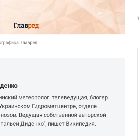
1
ографика: Главред
иденко
инский метеоролог, телеведущая, блогер.
Украинском Гидрометцентре, отделе
гнозов. Ведущая собственной авторской
атальей Диденко", пишет
Википедия
.