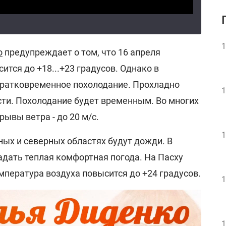
1
о
предупреждает о том, что 16 апреля
ится до +18...+23 градусов. Однако в
кратковременное похолодание. Прохладно
1
сти. Похолодание будет временным. Во многих
рывы ветра - до 20 м/с.
1
ых и северных областях будут дожди. В
дать теплая комфортная погода. На Пасху
емпература воздуха повысится до +24 градусов.
1
1