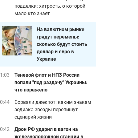
подделки: хитрость, о которой
мало кто знает
На валютном рынке
грядут перемены:
сколько будут стоить
доллар и евро в
Украине
1:03
Теневой флот и НПЗ России
попали "под раздачу" Украины:
что поражено
0:44
Сорвали джекпот: каким знакам
зодиака звезды перепишут
сценарий жизни
0:42
Дрон РФ ударил в вагон на
железнодорожной станции в