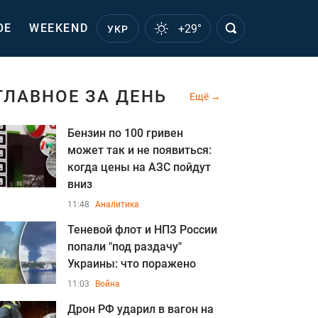
ОЕ
WEEKEND
+29°
УКР
ГЛАВНОЕ ЗА ДЕНЬ
Ещё
Бензин по 100 гривен
может так и не появиться:
когда цены на АЗС пойдут
вниз
11:48
Аналитика
Теневой флот и НПЗ России
попали "под раздачу"
Украины: что поражено
11:03
Война
Дрон РФ ударил в вагон на