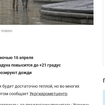
о: УНИАН
 ночью 16 апреля
здуха повысится до +21 градус
гнозируют дожди
 будет достаточно теплой, но во многих
 этом сообщает
Укргидрометцентр
.
атериалы, то предлагаем прочитать:
Украину