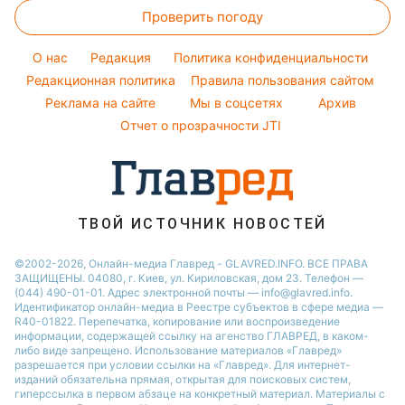
Максим Галкин
Простые блюда
Проверить погоду
Магнитные бури
Настя Каменских
Легкие десерты
Погода на сегодня
O нас
Редакция
Политика конфиденциальности
Напитки
Погода на завтра
Редакционная политика
Правила пользования сайтом
Праздничное меню
Реклама на сайте
Мы в соцсетях
Архив
Пылевая буря
Отчет о прозрачности JTI
ТВОЙ ИСТОЧНИК НОВОСТЕЙ
©2002-2026, Онлайн-медиа Главред - GLAVRED.INFO. ВСЕ ПРАВА
ЗАЩИЩЕНЫ. 04080, г. Киев, ул. Кириловская, дом 23. Телефон —
(044) 490-01-01. Адрес электронной почты — info@glavred.info.
Идентификатор онлайн-медиа в Реестре cубъектов в сфере медиа —
R40-01822.
Перепечатка, копирование или воспроизведение
информации, содержащей ссылку на агенство ГЛАВРЕД, в каком-
либо виде запрещено. Использование материалов «Главред»
разрешается при условии ссылки на «Главред». Для интернет-
изданий обязательна прямая, открытая для поисковых систем,
гиперссылка в первом абзаце на конкретный материал. Материалы с