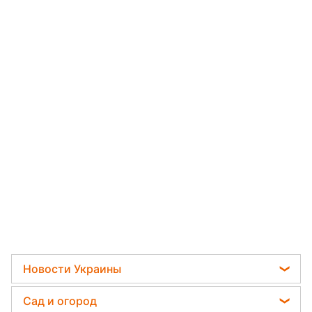
Новости Украины
Телеграм новости Украины
Сад и огород