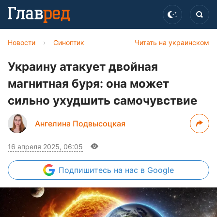
Новости
›
Синоптик
Читать на украинском
Украину атакует двойная
магнитная буря: она может
сильно ухудшить самочувствие
Ангелина Подвысоцкая
16 апреля 2025, 06:05
Подпишитесь
на нас в Google