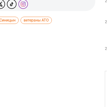
2
Синицын
ветераны АТО
2
2