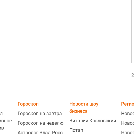
2
2
Гороскоп
Новости шоу
Реги
бизнеса
л
Гороскоп на завтра
Ново
ивное
Виталий Козловский
Гороскоп на неделю
Ново
ив
Потап
Астролог Влад Росс
Ново