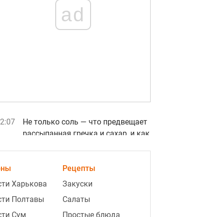
ad
2:07
Не только соль — что предвещает
рассыпанная гречка и сахар, и как
их убрать
2:01
Листья станут зелеными, а
оны
Рецепты
огурцов будет вдвое больше:
сти Харькова
Закуски
огородник поделился секретом
сти Полтавы
Салаты
видео
сти Сум
Простые блюда