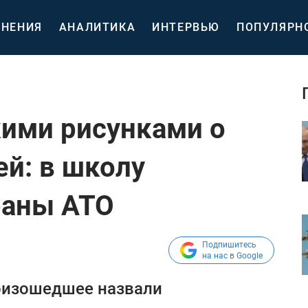
НЕНИЯ
АНАЛИТИКА
ИНТЕРВЬЮ
ПОПУЛЯРН
кими рисунками о
ей: в школу
раны АТО
Подпишитесь
на нас в Google
оизошедшее назвали