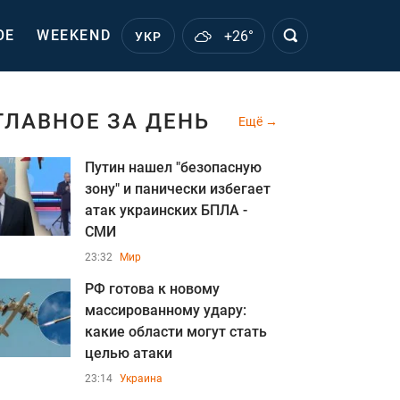
ОЕ
WEEKEND
+26°
УКР
ГЛАВНОЕ ЗА ДЕНЬ
Ещё
Путин нашел "безопасную
зону" и панически избегает
атак украинских БПЛА -
СМИ
23:32
Мир
РФ готова к новому
массированному удару:
какие области могут стать
целью атаки
23:14
Украина