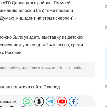
в АТО Дарницкого района. По моей
2
кже включилось и СБУ, тоже провели
умаю, инцидент на этом исчерпан", -
2
можно было увидеть выставку
из детских
асписанием уроков для 1-4 классов, среди
 с Россией.
ите необходимый текст и нажмите Ctrl+Enter, чтобы
нная политика сайта Главред
2
в соцсетях: