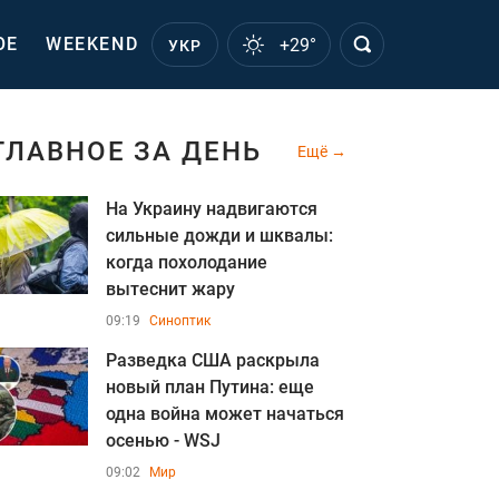
ОЕ
WEEKEND
+29°
УКР
ГЛАВНОЕ ЗА ДЕНЬ
Ещё
На Украину надвигаются
сильные дожди и шквалы:
когда похолодание
вытеснит жару
09:19
Синоптик
Разведка США раскрыла
новый план Путина: еще
одна война может начаться
осенью - WSJ
09:02
Мир