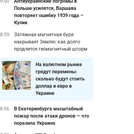
9:00
Антиукраинские погромы в
Польше усилятся, Варшава
повторяет ошибку 1939 года –
Кулик
8:39
Затяжная магнитная буря
накрывает Землю: как долго
продлится геомагнитный шторм
На валютном рынке
грядут перемены:
сколько будут стоить
доллар и евро в
Украине
8:06
В Екатеринбурге масштабный
пожар после атаки дронов — что
поразила Украина