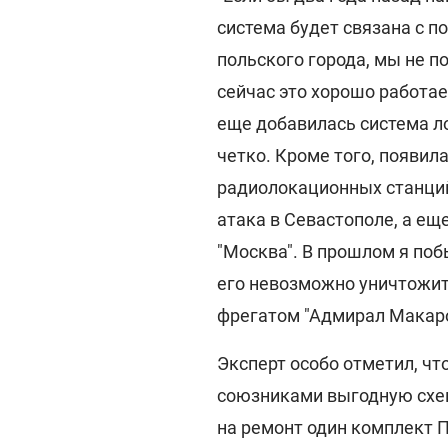
система будет связана с п
польского города, мы не п
сейчас это хорошо работае
еще добавилась система л
четко. Кроме того, появил
радиолокационных станций.
атака в Севастополе, а ещ
"Москва". В прошлом я поб
его невозможно уничтожить
фрегатом "Адмирал Макаров
Эксперт особо отметил, ч
союзниками выгодную схем
на ремонт один комплект П