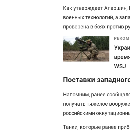
Как утверждает Апаршин, 
военных технологий, а за
проверена в боях против р
РЕКОМ
Украи
время
WSJ
Поставки западног
Напомним, ранее сообщало
получать тяжелое вооруж
российскими оккупационн
Танки, которые ранее при