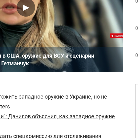
0
0
в США, оружие для ВСУ и сценарии
0
а Гетманчук
тожить западное оружие в Украине, но не
ters
и": Данилов объяснил, как западное оружие
здать спецкомиссию для отслеживания