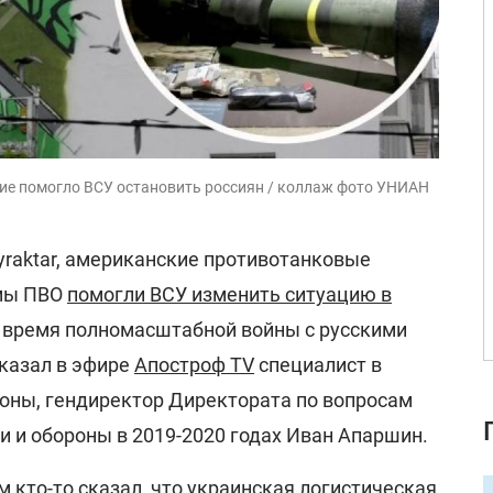
жие помогло ВСУ остановить россиян / коллаж фото УНИАН
yraktar, американские противотанковые
емы ПВО
помогли ВСУ изменить ситуацию в
 время полномасштабной войны с русскими
сказал в эфире
Апостроф TV
специалист в
роны, гендиректор Директората по вопросам
и и обороны в 2019-2020 годах Иван Апаршин.
м кто-то сказал, что украинская логистическая