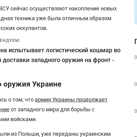
ВСУ сейчас осуществляют накопление новых
падная техника уже была отличным образом
усских оккупантов.
ЕНДУЕМ:
на испытывает логистический кошмар во
0
 доставки западного оружия на фронт -
о оружия Украине
0
сь о том, что
армия Украины продолжает
ение
от западного мира для борьбы с
0
ыми войсками.
были из Польши, уже переданы украинским