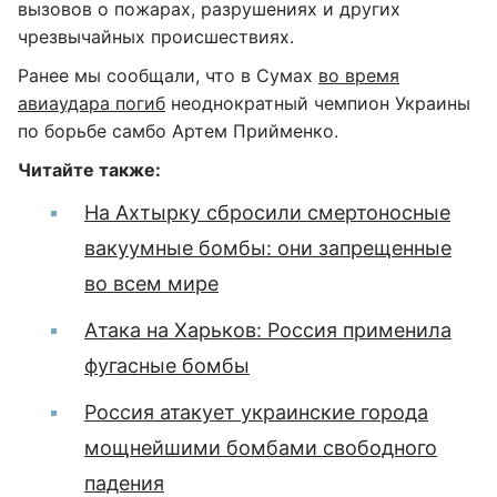
вызовов о пожарах, разрушениях и других
чрезвычайных происшествиях.
Ранее мы сообщали, что в Сумах
во время
авиаудара погиб
неоднократный чемпион Украины
по борьбе самбо Артем Прийменко.
Читайте также:
На Ахтырку сбросили смертоносные
вакуумные бомбы: они запрещенные
во всем мире
Атака на Харьков: Россия применила
фугасные бомбы
Россия атакует украинские города
мощнейшими бомбами свободного
падения