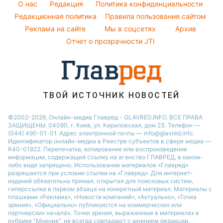
Новости Одессы
O нас
Редакция
Политика конфиденциальности
Пылевая буря
Модные ошибки
Редакционная политика
Правила пользования сайтом
Новости Сум
Реклама на сайте
Мы в соцсетях
Архив
Новости моды
Новости Черкассы
Отчет о прозрачности JTI
Советы от Андре Тана
ТВОЙ ИСТОЧНИК НОВОСТЕЙ
©2002-2026, Онлайн-медиа Главред - GLAVRED.INFO. ВСЕ ПРАВА
ЗАЩИЩЕНЫ. 04080, г. Киев, ул. Кириловская, дом 23. Телефон —
(044) 490-01-01. Адрес электронной почты — info@glavred.info.
Идентификатор онлайн-медиа в Реестре cубъектов в сфере медиа —
R40-01822.
Перепечатка, копирование или воспроизведение
информации, содержащей ссылку на агенство ГЛАВРЕД, в каком-
либо виде запрещено. Использование материалов «Главред»
разрешается при условии ссылки на «Главред». Для интернет-
изданий обязательна прямая, открытая для поисковых систем,
гиперссылка в первом абзаце на конкретный материал. Материалы с
плашками «Реклама», «Новости компаний», «Актуально», «Точка
зрения», «Официально» публикуются на коммерческих или
партнерских началах. Точки зрения, выраженные в материалах в
рубрике "Мнения", не всегда совпадают с мнением редакции.