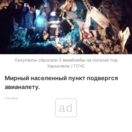
Оккупанты сбросили 3 авиабомбы на поселок под
Харьковом / ГСЧС
Мирный населенный пункт подвергся
авианалету.
Реклама
ad