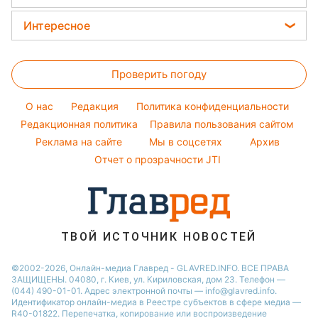
Простые блюда
Алла Пугачева
Новости Полтавы
Уборка
Прогноз погоды
Легкие десерты
Интересное
Максим Галкин
Новости Львова
Магнитные бури
Напитки
Настя Каменских
Головоломки
Новости Сум
Погода на сегодня
Праздничное меню
Виталий Козловский
Проверить погоду
Тесты по картинке
Новости Днепра
Погода на завтра
Потап
Оптические иллюзии
Новости Черкассы
O нас
Редакция
Политика конфиденциальности
Пылевая буря
София Ротару
Народные приметы
Редакционная политика
Новости Тернополя
Правила пользования сайтом
Реклама на сайте
Мы в соцсетях
Архив
Все о шоу-бизнесе
Новости Ровно
Отчет о прозрачности JTI
Новости Житомира
Новости Запорожья
Новости Одессы
ТВОЙ ИСТОЧНИК НОВОСТЕЙ
©2002-2026, Онлайн-медиа Главред - GLAVRED.INFO. ВСЕ ПРАВА
ЗАЩИЩЕНЫ. 04080, г. Киев, ул. Кириловская, дом 23. Телефон —
(044) 490-01-01. Адрес электронной почты — info@glavred.info.
Идентификатор онлайн-медиа в Реестре cубъектов в сфере медиа —
R40-01822.
Перепечатка, копирование или воспроизведение