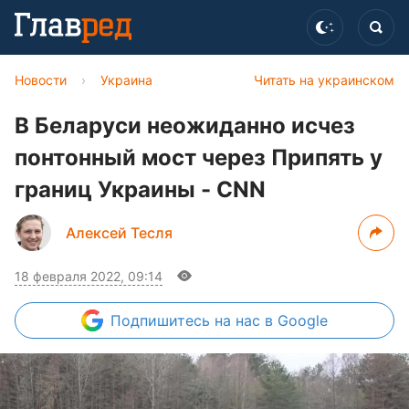
Новости
›
Украина
Читать на украинском
В Беларуси неожиданно исчез
понтонный мост через Припять у
границ Украины - CNN
Алексей Тесля
18 февраля 2022, 09:14
Подпишитесь
на нас в Google