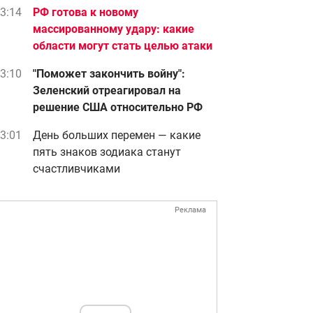
3:14
РФ готова к новому
массированному удару: какие
области могут стать целью атаки
3:10
"Поможет закончить войну":
Зеленский отреагировал на
решение США относительно РФ
3:01
День больших перемен — какие
пять знаков зодиака станут
счастливчиками
Реклама