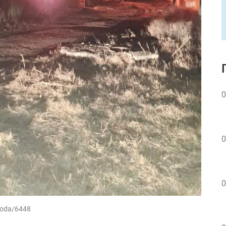
0
0
0
noda/6448