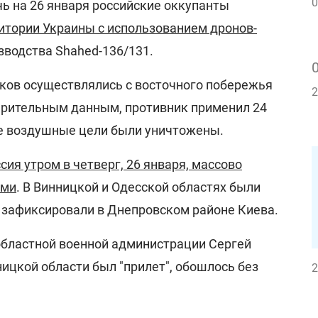
0
чь на 26 января российские оккупанты
ритории Украины с использованием дронов-
зводства Shahed-136/131.
ков осуществлялись с восточного побережья
2
арительным данным, противник применил 24
ие воздушные цели были уничтожены.
сия утром в четверг, 26 января, массово
ами
. В Винницкой и Одесской областях были
" зафиксировали в Днепровском районе Киева.
бластной военной администрации Сергей
ницкой области был "прилет", обошлось без
2