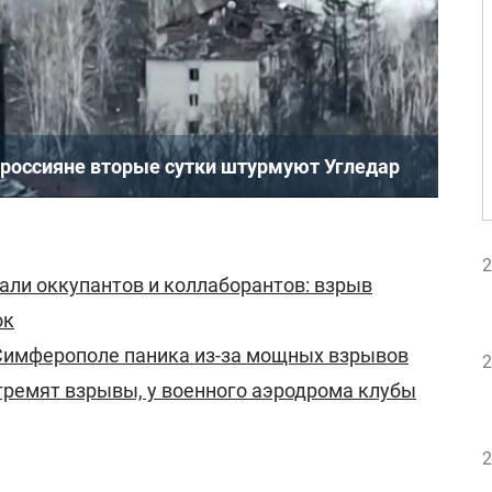
: россияне вторые сутки штурмуют Угледар
2
али оккупантов и коллаборантов: взрыв
ок
 Симферополе паника из-за мощных взрывов
2
 гремят взрывы, у военного аэродрома клубы
2