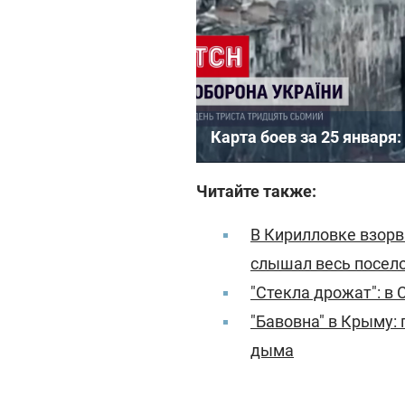
Карта боев за 25 января
Читайте также:
В Кирилловке взорв
слышал весь посел
"Стекла дрожат": в
"Бавовна" в Крыму:
дыма