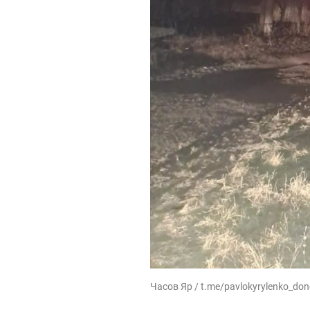
Часов Яр / t.me/pavlokyrylenko_do