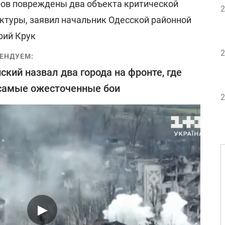
аров повреждены два объекта критической
2
ктуры, заявил начальник Одесской районной
рий Крук
2
ЕНДУЕМ:
ский назвал два города на фронте, где
самые ожесточенные бои
2