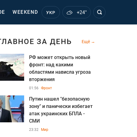
ОЕ
WEEKEND
+24°
УКР
ГЛАВНОЕ ЗА ДЕНЬ
Ещё
РФ может открыть новый
фронт: над какими
областями нависла угроза
вторжения
01:56
Фронт
Путин нашел "безопасную
зону" и панически избегает
атак украинских БПЛА -
СМИ
23:32
Мир