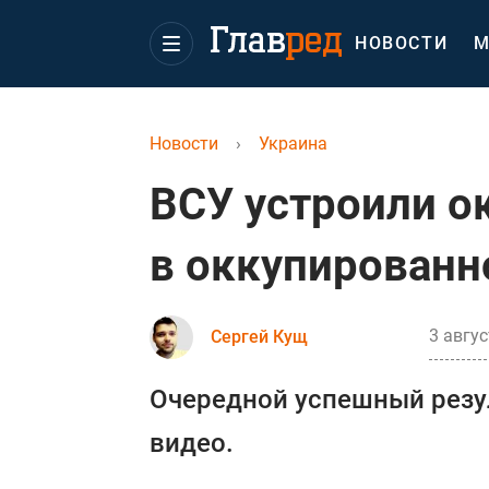
НОВОСТИ
М
Новости
›
Украина
ВСУ устроили о
в оккупированн
3 авгус
Сергей Кущ
Очередной успешный резул
видео.