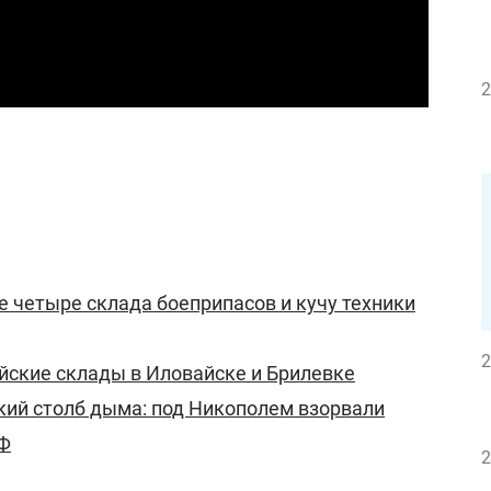
2
 четыре склада боеприпасов и кучу техники
2
йские склады в Иловайске и Брилевке
кий столб дыма: под Никополем взорвали
РФ
2