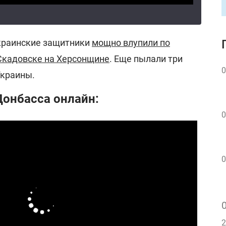
краинские защитники
мощно влупили по
Скадовске на Херсонщине
. Еще пылали три
0
Украины.
Донбасса онлайн:
0
0
2