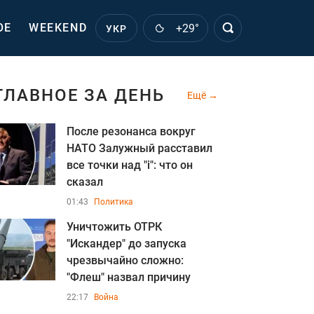
ОЕ
WEEKEND
+29°
УКР
ГЛАВНОЕ ЗА ДЕНЬ
Ещё
После резонанса вокруг
НАТО Залужный расставил
все точки над "i": что он
сказал
01:43
Политика
Уничтожить ОТРК
"Искандер" до запуска
чрезвычайно сложно:
"Флеш" назвал причину
22:17
Война