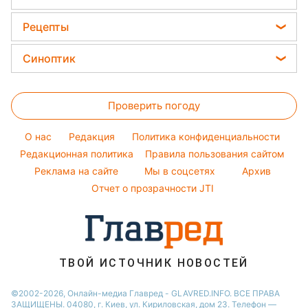
Тесты по картинке
Елена Зеленская
Уборка
Окрашивание волос
Новости Сум
Цены на продукты
Оптические иллюзии
Рецепты
Ани Лорак
Авто
Красивый маникюр
Новости Житомира
Денежная помощь
Народные приметы
Кейт Миддлтон
Закуски
Стирка
Синоптик
Новости Черкассы
Тарифы
Алла Пугачева
Салаты
Комнатные растения
Новости Одессы
Прогноз погоды
Курс валют
Максим Галкин
Простые блюда
Проверить погоду
Магнитные бури
Настя Каменских
Легкие десерты
Погода на сегодня
O нас
Редакция
Политика конфиденциальности
Напитки
Погода на завтра
Редакционная политика
Правила пользования сайтом
Праздничное меню
Реклама на сайте
Мы в соцсетях
Архив
Пылевая буря
Отчет о прозрачности JTI
ТВОЙ ИСТОЧНИК НОВОСТЕЙ
©2002-2026, Онлайн-медиа Главред - GLAVRED.INFO. ВСЕ ПРАВА
ЗАЩИЩЕНЫ. 04080, г. Киев, ул. Кириловская, дом 23. Телефон —