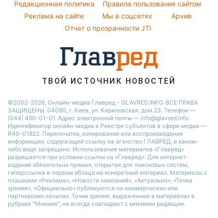
Погода на завтра
Редакционная политика
Правила пользования сайтом
Кейт Миддлтон
Реклама на сайте
Мы в соцсетях
Архив
Пылевая буря
Алла Пугачева
Отчет о прозрачности JTI
ТВОЙ ИСТОЧНИК НОВОСТЕЙ
©2002-2026, Онлайн-медиа Главред - GLAVRED.INFO. ВСЕ ПРАВА
ЗАЩИЩЕНЫ. 04080, г. Киев, ул. Кириловская, дом 23. Телефон —
(044) 490-01-01. Адрес электронной почты — info@glavred.info.
Идентификатор онлайн-медиа в Реестре cубъектов в сфере медиа —
R40-01822.
Перепечатка, копирование или воспроизведение
информации, содержащей ссылку на агенство ГЛАВРЕД, в каком-
либо виде запрещено. Использование материалов «Главред»
разрешается при условии ссылки на «Главред». Для интернет-
изданий обязательна прямая, открытая для поисковых систем,
гиперссылка в первом абзаце на конкретный материал. Материалы с
плашками «Реклама», «Новости компаний», «Актуально», «Точка
зрения», «Официально» публикуются на коммерческих или
партнерских началах. Точки зрения, выраженные в материалах в
рубрике "Мнения", не всегда совпадают с мнением редакции.