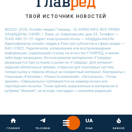
ТВОЙ ИСТОЧНИК НОВОСТЕЙ
©2002-2026, Онлайн-медиа Главред - GLAVRED.INFO. ВСЕ ПРАВА
ЗАЩИЩЕНЫ. 04080, г. Киев, ул. Кириловская, дом 23. Телефон —
(044) 490-01-01. Адрес электронной почты — info@glavred.info.
Идентификатор онлайн-медиа в Реестре cубъектов в сфере медиа —
R40-01822.
Перепечатка, копирование или воспроизведение
информации, содержащей ссылку на агенство ГЛАВРЕД, в каком-
либо виде запрещено. Использование материалов «Главред»
разрешается при условии ссылки на «Главред». Для интернет-
изданий обязательна прямая, открытая для поисковых систем,
гиперссылка в первом абзаце на конкретный материал. Материалы с
плашками «Реклама», «Новости компаний», «Актуально», «Точка
зрения», «Официально» публикуются на коммерческих или
партнерских началах. Точки зрения, выраженные в материалах в
рубрике "Мнения", не всегда совпадают с мнением редакции.
ГЛАВНАЯ
TELEGRAM
ЯЗЫК
ВАЖНОЕ