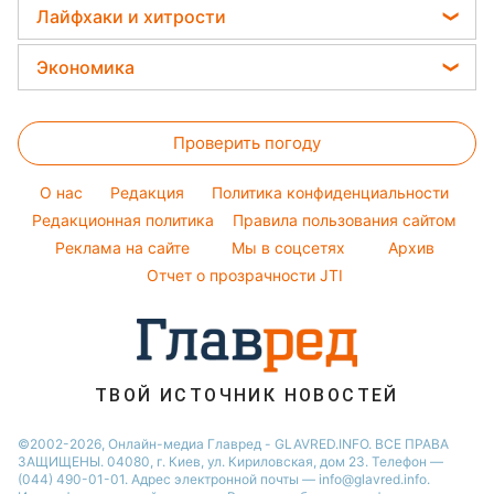
Женские стрижки
Все о шоу-бизнесе
Лайфхаки и хитрости
Новости Ровно
Виталий Козловский
Окрашивание волос
Головоломки
Новости Запорожья
Стирка
Потап
Экономика
Красивый маникюр
Новости Львова
Комнатные растения
София Ротару
Цены на продукты
Модные ошибки
Новости Днепра
Все о сале
Ольга Сумская
Проверить погоду
Денежная помощь
Новости моды
Новости Харькова
Уборка
Филипп Киркоров
Тарифы
Советы от Андре Тана
O нас
Редакция
Политика конфиденциальности
Авто
Елена Зеленская
Курс валют
Редакционная политика
Правила пользования сайтом
Ани Лорак
Реклама на сайте
Мы в соцсетях
Архив
Кейт Миддлтон
Отчет о прозрачности JTI
Алла Пугачева
ТВОЙ ИСТОЧНИК НОВОСТЕЙ
©2002-2026, Онлайн-медиа Главред - GLAVRED.INFO. ВСЕ ПРАВА
ЗАЩИЩЕНЫ. 04080, г. Киев, ул. Кириловская, дом 23. Телефон —
(044) 490-01-01. Адрес электронной почты — info@glavred.info.