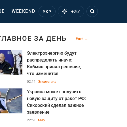
ОЕ
WEEKEND
+26°
УКР
ГЛАВНОЕ ЗА ДЕНЬ
Ещё
Электроэнергию будут
распределять иначе:
Кабмин принял решение,
что изменится
02:11
Энергетика
Украина может получить
новую защиту от ракет РФ:
Сикорский сделал важное
заявление
22:51
Мир