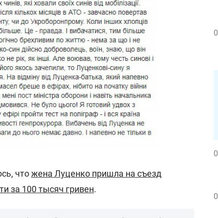
0
0
сь, что
жена Луценко пришла на съезд
и за 100 тысяч гривен
.
0