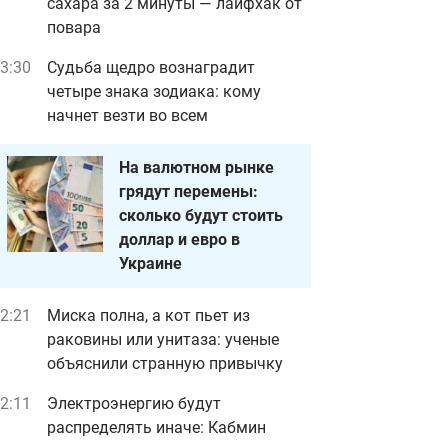
сахара за 2 минуты — лайфхак от
повара
3:30
Судьба щедро вознаградит
четыре знака зодиака: кому
начнет везти во всем
На валютном рынке
грядут перемены:
сколько будут стоить
доллар и евро в
Украине
2:21
Миска полна, а кот пьет из
раковины или унитаза: ученые
объяснили странную привычку
2:11
Электроэнергию будут
распределять иначе: Кабмин