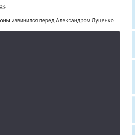
ok
.
роны извинился перед Александром Луценко.