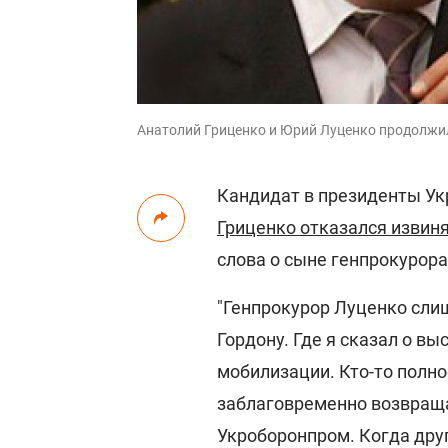
Анатолий Гриценко и Юрий Луценко продолжи
Кандидат в президенты Ук
Гриценко отказался извин
слова о сыне генпрокурора
"Генпрокурор Луценко сл
Гордону. Где я сказал о вы
мобилизации. Кто-то полно
заблаговременно возвращал
Укроборонпром. Когда други