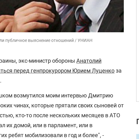
ли публичное выяснение отношений / УНИАН
раины, экс-министр обороны
Анатолий
яться перед генпрокурором Юрием Луценко
за
.
ишком возмутился моим интервью Дмитрию
соких чинах, которые прятали своих сыновей от
стью, кто-то после нескольких месяцев в АТО
 их домой, или в парламент, или в
х ребят мобилизовали в год и более", -