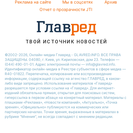
Реклама на сайте
Мы в соцсетях
Архив
Все о шоу-бизнесе
Максим Галкин
Отчет о прозрачности JTI
Настя Каменских
Виталий Козловский
Потап
ТВОЙ ИСТОЧНИК НОВОСТЕЙ
©2002-2026, Онлайн-медиа Главред - GLAVRED.INFO. ВСЕ ПРАВА
ЗАЩИЩЕНЫ. 04080, г. Киев, ул. Кириловская, дом 23. Телефон —
(044) 490-01-01. Адрес электронной почты — info@glavred.info.
Идентификатор онлайн-медиа в Реестре cубъектов в сфере медиа —
R40-01822.
Перепечатка, копирование или воспроизведение
информации, содержащей ссылку на агенство ГЛАВРЕД, в каком-
либо виде запрещено. Использование материалов «Главред»
разрешается при условии ссылки на «Главред». Для интернет-
изданий обязательна прямая, открытая для поисковых систем,
гиперссылка в первом абзаце на конкретный материал. Материалы с
плашками «Реклама», «Новости компаний», «Актуально», «Точка
зрения», «Официально» публикуются на коммерческих или
партнерских началах. Точки зрения, выраженные в материалах в
рубрике "Мнения", не всегда совпадают с мнением редакции.