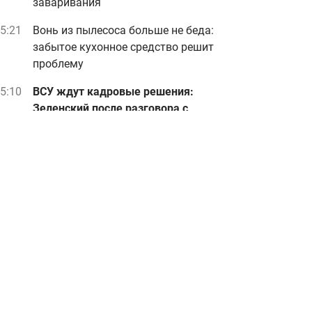
заваривания
5:21
Вонь из пылесоса больше не беда:
забытое кухонное средство решит
проблему
5:10
ВСУ ждут кадровые решения:
Зеленский после разговора с
Драпатым сделал заявление
Реклама
ad