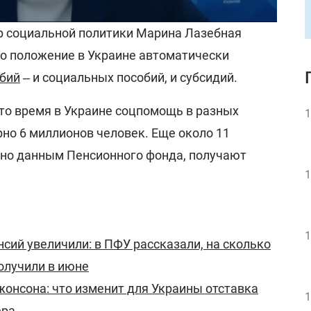
р социальной политики Марина Лазебная
го положение в Украине автоматически
обий
‒ и социальных пособий, и субсидий.
это время в Украине соцпомощь в разных
1
но 6 миллионов человек. Еще около 11
сно данным Пенсионного фонда, получают
1
1
сий увеличили: в ПФУ рассказали, на сколько
олучили в июне
онсона: что изменит для Украины отставка
1
ера