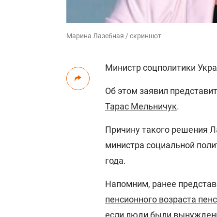
Марина Лазебная / скриншот
Министр соцполитики Укра
Об этом заявил представи
Тарас Мельничук
.
Причину такого решения Ла
министра социальной поли
года.
Напомним, ранее представ
пенсионного возраста пен
если люди были вынуждены