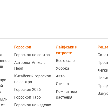
1
Гороскоп
Лайфхаки и
Реце
хитрости
л
Гороскоп на завтра
Сала
ивное
Все о сале
Астролог Анжела
Прос
1
ив
Перл
Уборка
Легки
Китайский гороскоп
Авто
Напи
при
1
на завтра
Стирка
ий
Праз
Гороскоп 2026
ь
Комнатные
Заку
1
Гороскоп Таро
растения
рыли
 от
Гороскоп на неделю