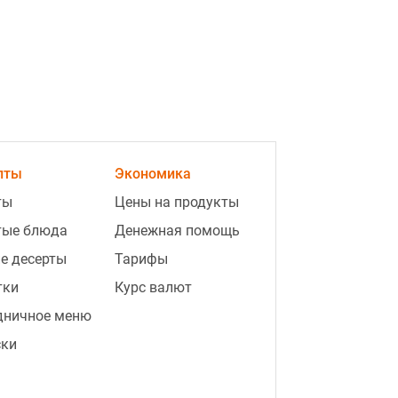
5:10
Запад не помог Украине с
пты
Экономика
ракетами ПВО: ВСУ назвали
ты
ключевой вызов атак РФ
Цены на продукты
тые блюда
Денежная помощь
5:01
Российская певица вызверилась
е десерты
на Путина за оккупацию Крыма
Тарифы
тки
Курс валют
4:44
"Страшный сон": дочь Волочковой
дничное меню
нанесла удар по балерине
ски
4:42
Сотрудники почты выгнали
собаку на 37-градусную жару: в
компании отреагировали