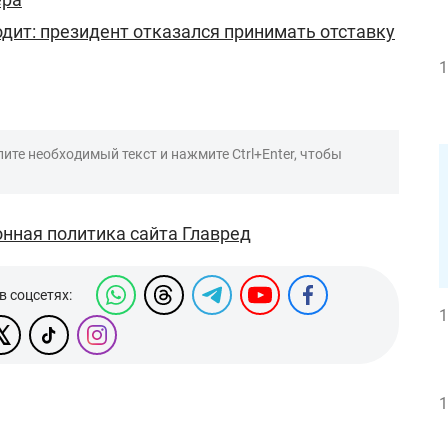
дит: президент отказался принимать отставку
1
ите необходимый текст и нажмите Ctrl+Enter, чтобы
нная политика сайта Главред
в соцсетях:
1
1