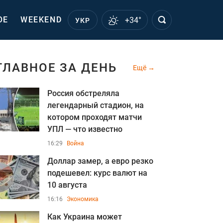
ОЕ
WEEKEND
+34°
УКР
ГЛАВНОЕ ЗА ДЕНЬ
Ещё
Россия обстреляла
легендарный стадион, на
котором проходят матчи
УПЛ — что известно
16:29
Война
Доллар замер, а евро резко
подешевел: курс валют на
10 августа
16:16
Экономика
Как Украина может