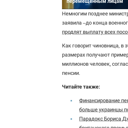
перемещенным лицам
Немногим позднее минист
заявила ‒до конца военно
продлят выплату всех пос
Как говорит чиновница, в 
размерах получают пример
миллионов человек, согла
пенсии.
Читайте также:
Финансирование пен
больше украинцы п
Парадокс Бориса Дж
британского премь