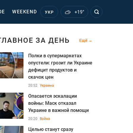
ОЕ
WEEKEND
+19°
УКР
ГЛАВНОЕ ЗА ДЕНЬ
Ещё
Полки в супермаркетах
опустели: грозит ли Украине
дефицит продуктов и
скачок цен
20:52
Украина
Опасается эскалации
войны: Маск отказал
Украине в важной помощи
20:20
Война
Целью станут сразу