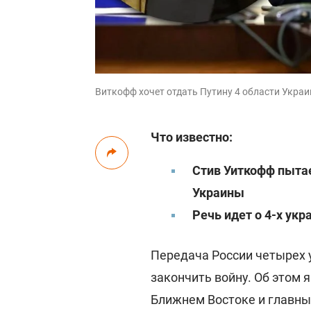
Виткофф хочет отдать Путину 4 области Украины
Что известно:
Стив Уиткофф пытае
Украины
Речь идет о 4-х укр
Передача России четырех 
закончить войну. Об этом 
Ближнем Востоке и главны