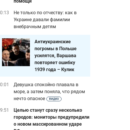
помощи
0:13
Не только по отчеству: как в
Украине давали фамилии
внебрачным детям
Антиукраинские
погромы в Польше
усилятся, Варшава
повторяет ошибку
1939 года – Кулик
0:01
Девушка спокойно плавала в
море, а затем поняла, что рядом
нечто опасное
видео
9:51
Целью станут сразу несколько
городов: мониторы предупредили
о новом массированном ударе