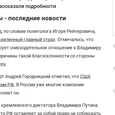
ассказали подробности
 - последние новости
д
, по словам политолога Игоря Рейтеровича,
еделенный главный страх
. Отмечалось, что
1
ует снисходительное отношение к Владимиру
причины такой благосклонности со стороны
ру.
1
рт Андрей Городницкий отметил, что
США
жим РФ.
В России уже многие компании
1
сняет он.
ь кремлевского диктатора Владимира Путина
то РФ оставляет за собой право не соблюдать