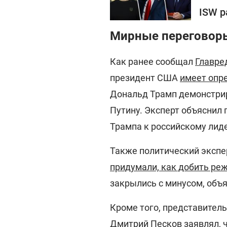
ISW р
Мирные переговоры
Как ранее сообщал
Главре
президент США
имеет опр
Дональд Трамп демонстрир
Путину. Эксперт объяснил 
Трампа к российскому лиде
Также политический экспе
придумали, как добить ре
закрылись с минусом, объя
Кроме того, представител
Дмитрий Песков заявлял, ч