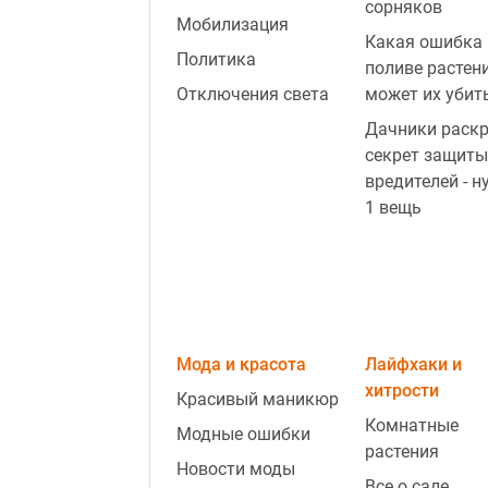
сорняков
Мобилизация
Какая ошибка 
Политика
поливе растен
Отключения света
может их убит
Дачники раск
секрет защиты
вредителей - н
1 вещь
Мода и красота
Лайфхаки и
хитрости
Красивый маникюр
Комнатные
Модные ошибки
растения
Новости моды
Все о сале