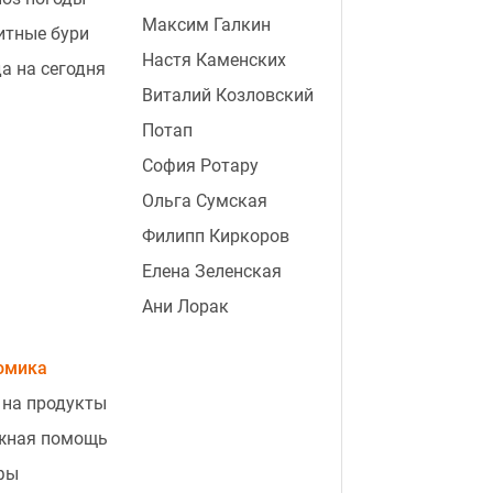
Максим Галкин
итные бури
Настя Каменских
а на сегодня
Виталий Козловский
Потап
София Ротару
Ольга Сумская
Филипп Киркоров
Елена Зеленская
Ани Лорак
омика
 на продукты
жная помощь
фы