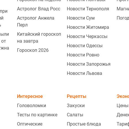
Астролог Влад Росс
Новости Тернополя
Магн
при
ий
Астролог Анжела
Новости Сум
Погод
ь
Перл
Новости Житомира
рыли
Китайский гороскоп
Новости Черкассы
 от
на завтра
Новости Одессы
ужна
Гороскоп 2026
Новости Ровно
Новости Запорожья
Новости Львова
Интересное
Рецепты
Экон
Головоломки
Закуски
Цены
Тесты по картинке
Салаты
Дене
Оптические
Простые блюда
Тари