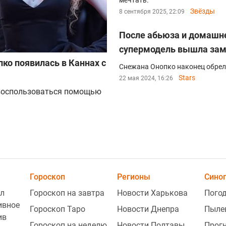
мечтать.
Звёзды
8 сентября 2025, 22:09
После абьюза и домашне
супермодель вышла за
ко появилась в Каннах с
Снежана Онопко наконец обрела
Stars
22 мая 2024, 16:26
 воспользоваться помощью
Гороскоп
Регионы
Сино
л
Гороскоп на завтра
Новости Харькова
Погод
ивное
Гороскоп Таро
Новости Днепра
Пыле
ив
Гороскоп на неделю
Новости Полтавы
Прогн