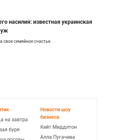
го насилия: известная украинская
муж
 свое семейное счастье.
птик
Новости шоу
бизнеса
а на завтра
Кейт Миддлтон
вая буря
Алла Пугачева
оз погоды