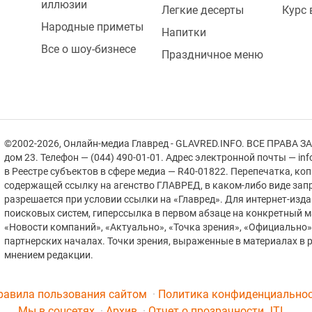
иллюзии
Легкие десерты
Курс
Народные приметы
Напитки
Все о шоу-бизнесе
Праздничное меню
©2002-2026, Онлайн-медиа Главред - GLAVRED.INFO. ВСЕ ПРАВА ЗА
дом 23. Телефон — (044) 490-01-01. Адрес электронной почты — in
в Реестре cубъектов в сфере медиа — R40-01822.
Перепечатка, ко
содержащей ссылку на агенство ГЛАВРЕД, в каком-либо виде зап
разрешается при условии ссылки на «Главред». Для интернет-изд
поисковых систем, гиперссылка в первом абзаце на конкретный 
«Новости компаний», «Актуально», «Точка зрения», «Официально
партнерских началах. Точки зрения, выраженные в материалах в р
мнением редакции.
равила пользования сайтом
Политика конфиденциально
Мы в соцсетях
Архив
Отчет о прозрачности JTI