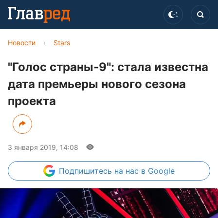
Новости
›
Stars
"Голос страны-9": стала известна
дата премьеры нового сезона
проекта
3 января 2019, 14:08
Подпишитесь
на нас в Google