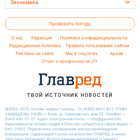
Праздничное меню
Модные ошибки
Экономика
Стирка
Ани Лорак
Новости Харькова
Закуски
Новости моды
Цены на продукты
Авто
Кейт Миддлтон
Новости Одессы
Салаты
Советы от Андре Тана
Проверить погоду
Денежная помощь
Комнатные растения
Алла Пугачева
Новости Полтавы
Простые блюда
Тарифы
Максим Галкин
O нас
Редакция
Политика конфиденциальности
Легкие десерты
Курс валют
Редакционная политика
Правила пользования сайтом
Настя Каменских
Напитки
Реклама на сайте
Мы в соцсетях
Архив
Виталий Козловский
Отчет о прозрачности JTI
ТВОЙ ИСТОЧНИК НОВОСТЕЙ
©2002-2026, Онлайн-медиа Главред - GLAVRED.INFO. ВСЕ ПРАВА
ЗАЩИЩЕНЫ. 04080, г. Киев, ул. Кириловская, дом 23. Телефон —
(044) 490-01-01. Адрес электронной почты — info@glavred.info.
Идентификатор онлайн-медиа в Реестре cубъектов в сфере медиа —
R40-01822.
Перепечатка, копирование или воспроизведение
информации, содержащей ссылку на агенство ГЛАВРЕД, в каком-
либо виде запрещено. Использование материалов «Главред»