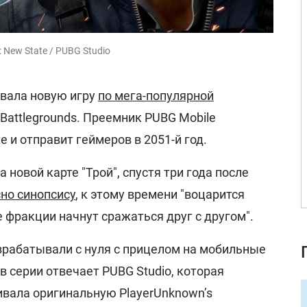
New State / PUBG Studio
овала новую игру
по мега-популярной
 Battlegrounds. Преемник PUBG Mobile
 и отправит геймеров в 2051-й год.
 новой карте "Трой", спустя три года после
но синопсису
, к этому времени "воцарится
 фракции начнут сражаться друг с другом".
зрабатывали с нуля с прицелом на мобильные
в серии отвечает PUBG Studio, которая
вала оригинальную PlayerUnknown’s