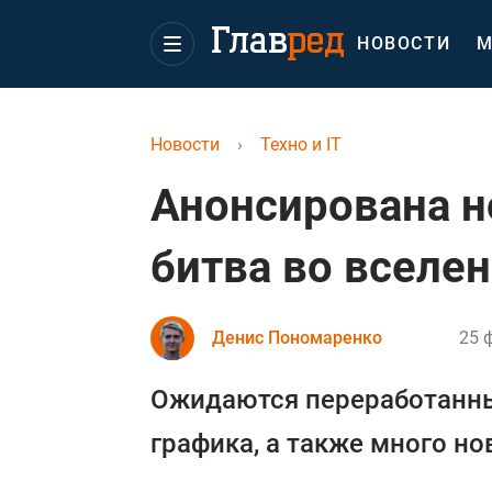
НОВОСТИ
М
Новости
›
Техно и IT
Анонсирована н
битва во вселе
Денис Пономаренко
25 
Ожидаются переработанны
графика, а также много но