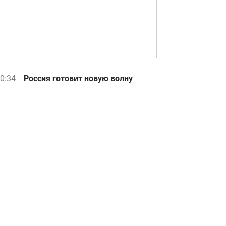
0:34
Россия готовит новую волну
ударов по энергетике: в ISW
назвали точные сроки
0:20
Популярный украинский певец
попал в серьезное ДТП
0:06
Гороскоп Таро на завтра 10
августа: Девам - труд, Рыбам -
выход
9:41
Пентагон потребовал от
оборонных компаний ускорить
производство оружия - WP