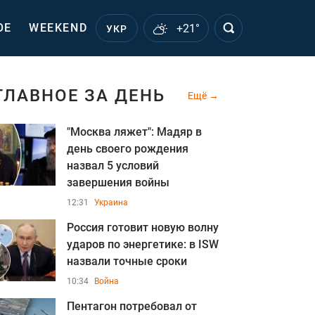
ОЕ
WEEKEND
+21°
УКР
ГЛАВНОЕ ЗА ДЕНЬ
Ещё
"Москва ляжет": Мадяр в
день своего рождения
назва л 5 условий
завершения войны
12:31
Украина
Россия готовит новую волну
ударов по энергетике: в ISW
назвали точные сроки
10:34
Война
Пентагон потребовал от