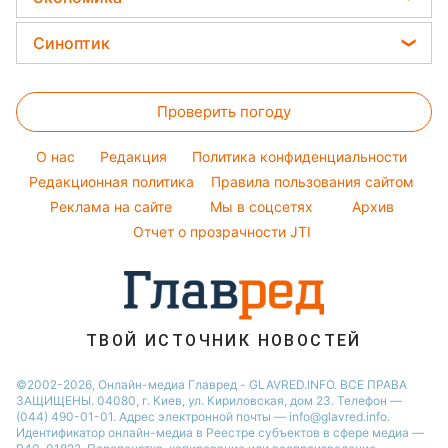
Простые блюда
София Ротару
Уборка
Новости Полтавы
Цены на продукты
Легкие десерты
Синоптик
Ольга Сумская
Авто
Новости Сум
Денежная помощь
Напитки
Филипп Киркоров
Прогноз погоды
Стирка
Новости Черкассы
Тарифы
Праздничное меню
Елена Зеленская
Проверить погоду
Магнитные бури
Комнатные растения
Новости Ровно
Курс валют
Ани Лорак
Погода на сегодня
Новости Львова
O нас
Редакция
Политика конфиденциальности
Кейт Миддлтон
Погода на завтра
Редакционная политика
Правила пользования сайтом
Новости Запорожья
Реклама на сайте
Мы в соцсетях
Архив
Пылевая буря
Новости Днепра
Отчет о прозрачности JTI
ТВОЙ ИСТОЧНИК НОВОСТЕЙ
©2002-2026, Онлайн-медиа Главред - GLAVRED.INFO. ВСЕ ПРАВА
ЗАЩИЩЕНЫ. 04080, г. Киев, ул. Кириловская, дом 23. Телефон —
(044) 490-01-01. Адрес электронной почты — info@glavred.info.
Идентификатор онлайн-медиа в Реестре cубъектов в сфере медиа —