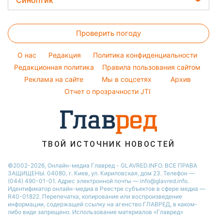
Синоптик
Новости Черкассы
Тарифы
Алла Пугачева
Салаты
Комнатные растения
Новости Одессы
Прогноз погоды
Курс валют
Максим Галкин
Простые блюда
Проверить погоду
Магнитные бури
Настя Каменских
Легкие десерты
Погода на сегодня
O нас
Редакция
Политика конфиденциальности
Напитки
Погода на завтра
Редакционная политика
Правила пользования сайтом
Праздничное меню
Реклама на сайте
Мы в соцсетях
Архив
Пылевая буря
Отчет о прозрачности JTI
ТВОЙ ИСТОЧНИК НОВОСТЕЙ
©2002-2026, Онлайн-медиа Главред - GLAVRED.INFO. ВСЕ ПРАВА
ЗАЩИЩЕНЫ. 04080, г. Киев, ул. Кириловская, дом 23. Телефон —
(044) 490-01-01. Адрес электронной почты — info@glavred.info.
Идентификатор онлайн-медиа в Реестре cубъектов в сфере медиа —
R40-01822.
Перепечатка, копирование или воспроизведение
информации, содержащей ссылку на агенство ГЛАВРЕД, в каком-
либо виде запрещено. Использование материалов «Главред»