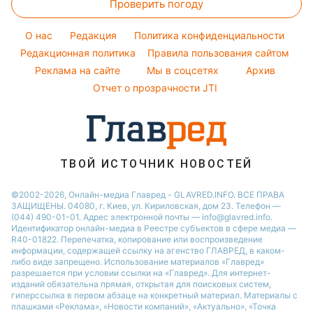
Проверить погоду
Салаты
Окрашивание волос
Новости Полтавы
Народные приметы
Виталий Козловский
Простые блюда
Красивый маникюр
Новости Сум
O нас
Редакция
Политика конфиденциальности
Все о шоу-бизнесе
Потап
Легкие десерты
Редакционная политика
Правила пользования сайтом
Новости Черкассы
София Ротару
Реклама на сайте
Мы в соцсетях
Архив
Напитки
Новости Ровно
Ольга Сумская
Отчет о прозрачности JTI
Праздничное меню
Филипп Киркоров
ТВОЙ ИСТОЧНИК НОВОСТЕЙ
©2002-2026, Онлайн-медиа Главред - GLAVRED.INFO. ВСЕ ПРАВА
ЗАЩИЩЕНЫ. 04080, г. Киев, ул. Кириловская, дом 23. Телефон —
(044) 490-01-01. Адрес электронной почты — info@glavred.info.
Идентификатор онлайн-медиа в Реестре cубъектов в сфере медиа —
R40-01822.
Перепечатка, копирование или воспроизведение
информации, содержащей ссылку на агенство ГЛАВРЕД, в каком-
либо виде запрещено. Использование материалов «Главред»
разрешается при условии ссылки на «Главред». Для интернет-
изданий обязательна прямая, открытая для поисковых систем,
гиперссылка в первом абзаце на конкретный материал. Материалы с
плашками «Реклама», «Новости компаний», «Актуально», «Точка