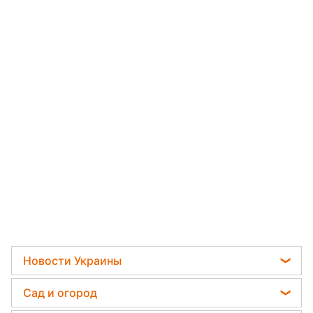
Новости Украины
Телеграм новости Украины
Сад и огород
Пенсии в Украине