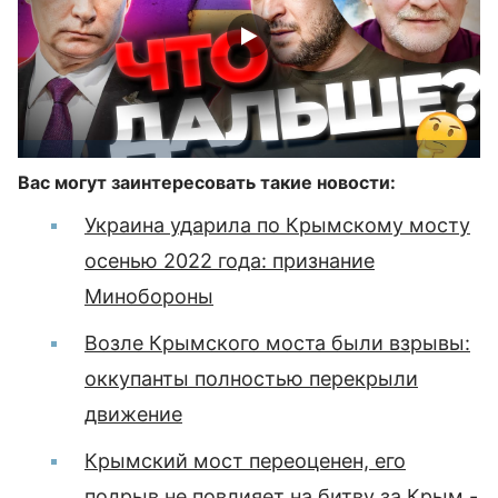
Вас могут заинтересовать такие новости:
Украина ударила по Крымскому мосту
осенью 2022 года: признание
Минобороны
Возле Крымского моста были взрывы:
оккупанты полностью перекрыли
движение
Крымский мост переоценен, его
подрыв не повлияет на битву за Крым -