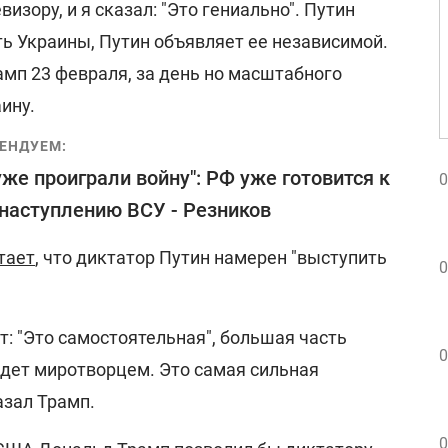
визору, и я сказал: "Это гениально". Путин
ь Украины, Путин объявляет ее независимой.
Трамп 23 февраля, за день но масштабного
ину.
ЕНДУЕМ:
уже проиграли войну": РФ уже готовится к
0
наступлению ВСУ - Резников
тает
, что диктатор Путин намерен "выступить
0
ит: "Это самостоятельная", большая часть
0
будет миротворцем. Это самая сильная
азал Трамп.
0