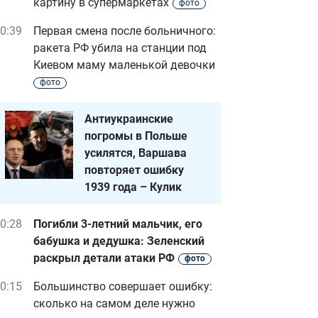
картину в супермаркетах
фото
0:39
Первая смена после больничного:
ракета РФ убила на станции под
Киевом маму маленькой девочки
фото
Антиукраинские
погромы в Польше
усилятся, Варшава
повторяет ошибку
1939 года – Кулик
0:28
Погибли 3-летний мальчик, его
бабушка и дедушка: Зеленский
раскрыл детали атаки РФ
фото
0:15
Большинство совершает ошибку:
сколько на самом деле нужно