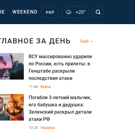
ОЕ
WEEKEND
+20°
УКР
ГЛАВНОЕ ЗА ДЕНЬ
Ещё
ВСУ массированно ударили
по России, есть прилеты: в
Генштабе раскрыли
последствия атаки
11:48
Война
Погибли 3-летний мальчик,
его бабушка и дедушка:
Зеленский раскрыл детали
атаки РФ
10:28
Украина