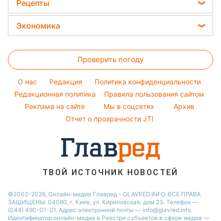
Головоломки
Женские стрижки
Рецепты
Максим Галкин
Новости Одессы
Тесты по картинке
Окрашивание волос
Закуски
Настя Каменских
Экономика
Новости Харькова
Оптические иллюзии
Красивый маникюр
Салаты
Виталий Козловский
Новости Полтавы
Цены на продукты
Народные приметы
Простые блюда
Потап
Проверить погоду
Денежная помощь
Все о шоу-бизнесе
Легкие десерты
София Ротару
Тарифы
O нас
Редакция
Политика конфиденциальности
Напитки
Ольга Сумская
Курс валют
Редакционная политика
Правила пользования сайтом
Праздничное меню
Филипп Киркоров
Реклама на сайте
Мы в соцсетях
Архив
Елена Зеленская
Отчет о прозрачности JTI
Ани Лорак
ТВОЙ ИСТОЧНИК НОВОСТЕЙ
©2002-2026, Онлайн-медиа Главред - GLAVRED.INFO. ВСЕ ПРАВА
ЗАЩИЩЕНЫ. 04080, г. Киев, ул. Кириловская, дом 23. Телефон —
(044) 490-01-01. Адрес электронной почты — info@glavred.info.
Идентификатор онлайн-медиа в Реестре cубъектов в сфере медиа —