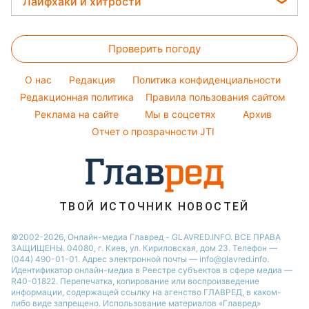
Легкие десерты
Лайфхаки и хитрости
Оптические иллюзии
Настя Каменских
Новости Полтавы
Магнитные бури
Напитки
Все о сале
Народные приметы
Виталий Козловский
Новости Сум
Погода на сегодня
Праздничное меню
Проверить погоду
Уборка
Все о шоу-бизнесе
Потап
Новости Черкассы
Погода на завтра
Стирка
София Ротару
O нас
Редакция
Политика конфиденциальности
Пылевая буря
Авто
Редакционная политика
Правила пользования сайтом
Ольга Сумская
Реклама на сайте
Мы в соцсетях
Архив
Комнатные растения
Филипп Киркоров
Отчет о прозрачности JTI
ТВОЙ ИСТОЧНИК НОВОСТЕЙ
©2002-2026, Онлайн-медиа Главред - GLAVRED.INFO. ВСЕ ПРАВА
ЗАЩИЩЕНЫ. 04080, г. Киев, ул. Кириловская, дом 23. Телефон —
(044) 490-01-01. Адрес электронной почты — info@glavred.info.
Идентификатор онлайн-медиа в Реестре cубъектов в сфере медиа —
R40-01822.
Перепечатка, копирование или воспроизведение
информации, содержащей ссылку на агенство ГЛАВРЕД, в каком-
либо виде запрещено. Использование материалов «Главред»