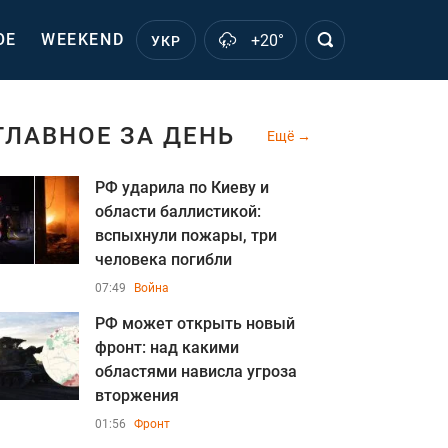
ОЕ
WEEKEND
+20°
УКР
ГЛАВНОЕ ЗА ДЕНЬ
Ещё
РФ ударила по Киеву и
области баллистикой:
вспыхнули пожары, три
человека погибли
07:49
Война
РФ может открыть новый
фронт: над какими
областями нависла угроза
вторжения
01:56
Фронт