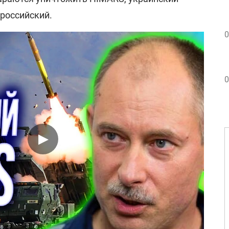
 российский.
0
0