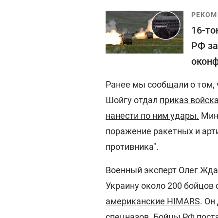
РЕКОМ
16-то
РФ за
оконф
Ранее мы сообщали о том,
Шойгу отдал
приказ войск
нанести по ним удары.
Мино
поражение ракетных и арт
противника".
Военный эксперт Олег Ждан
Украину около 200 бойцов
американские HIMARS
. Он
спецназов. Бойцы РФ пост