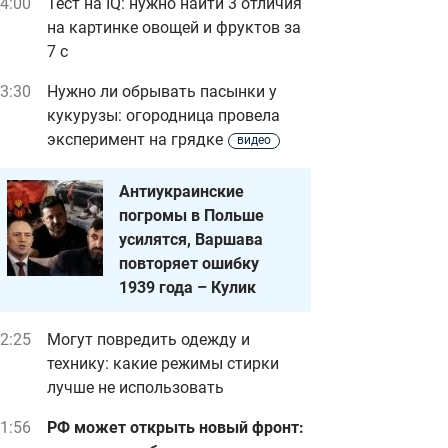
4:00
Тест на IQ: нужно найти 3 отличия
на картинке овощей и фруктов за
7 с
3:30
Нужно ли обрывать пасынки у
кукурузы: огородница провела
эксперимент на грядке
видео
Антиукраинские
погромы в Польше
усилятся, Варшава
повторяет ошибку
1939 года – Кулик
2:25
Могут повредить одежду и
технику: какие режимы стирки
лучше не использовать
1:56
РФ может открыть новый фронт: