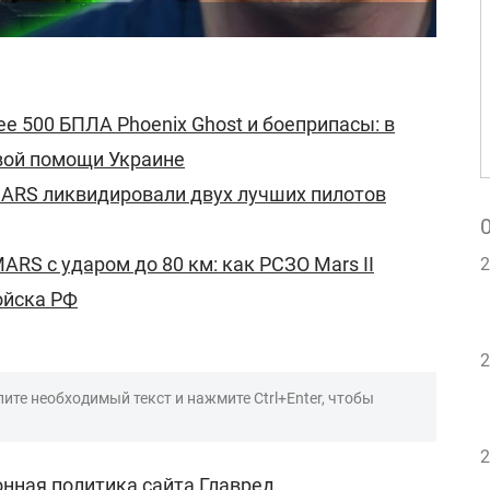
е 500 БПЛА Phoenix Ghost и боеприпасы: в
вой помощи Украине
ARS ликвидировали двух лучших пилотов
RS с ударом до 80 км: как РСЗО Mars II
2
ойска РФ
2
ите необходимый текст и нажмите Ctrl+Enter, чтобы
2
нная политика сайта Главред