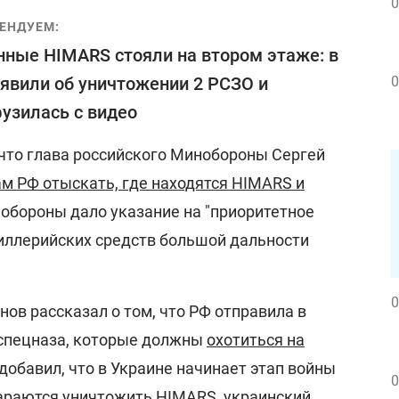
0
ЕНДУЕМ:
нные HIMARS стояли на втором этаже: в
явили об уничтожении 2 РСЗО и
0
узилась с видео
 что глава российского Минобороны Сергей
ам РФ отыскать, где находятся HIMARS и
бороны дало указание на "приоритетное
иллерийских средств большой дальности
0
ов рассказал о том, что РФ отправила в
 спецназа, которые должны
охотиться на
 добавил, что в Украине начинает этап войны
0
араются уничтожить HIMARS, украинский